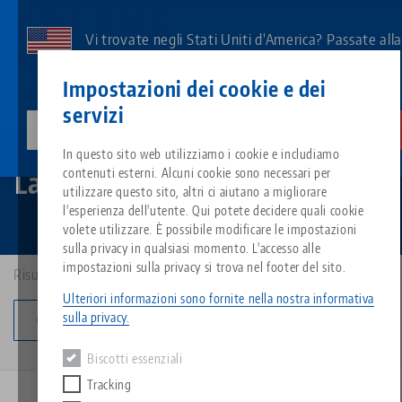
Vai
al
Vi trovate negli Stati Uniti d'America? Passate all
contenuto
pagina degli Stati Uniti per vedere i contenuti
Contatto
Italiano
principale
Impostazioni dei cookie e dei
specifici del Paese.
servizi
lang-technik-usa.com
Cambiamento
Quick•Point®
Lapidi
Breadcrumb
In questo sito web utilizziamo i cookie e includiamo
Tutto da un'unica fonte
Informazioni su LANG
Download
Blog
Gruppo di prodott
Prodotti abbinati
Lapidi
contenuti esterni. Alcuni cookie sono necessari per
Siamo spiacenti. Non abbiamo trovato alcun risultato.
utilizzare questo sito, altri ci aiutano a migliorare
Vai alla pagina del prodotto
l'esperienza dell'utente. Qui potete decidere quali cookie
Sistema di serraggio a punto z
Filosofia
FAQ
Notizie
Tipi di prodotto
volete utilizzare. È possibile modificare le impostazioni
sulla privacy in qualsiasi momento. L'accesso alle
impostazioni sulla privacy si trova nel footer del sito.
Risultati: 3
Sistemi di staffaggio
Innovazioni
Richiesta catalogo
Eventi
Panoramica dei prodotti
Servizi
Ulteriori informazioni sono fornite nella nostra informativa
sulla privacy.
Cambia categoria
Automazione
Rete di vendita
Video
Download
Novità sui prodotti
Quicklinks
Downloads
Biscotti essenziali
Video
Tracking
Search
Centro tecnologico
Contatto
NUOVA VERSIONE