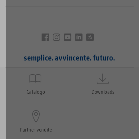
semplice. avvincente. futuro.
Quicklinks
Footer
Catalogo
Downloads
Partner vendite