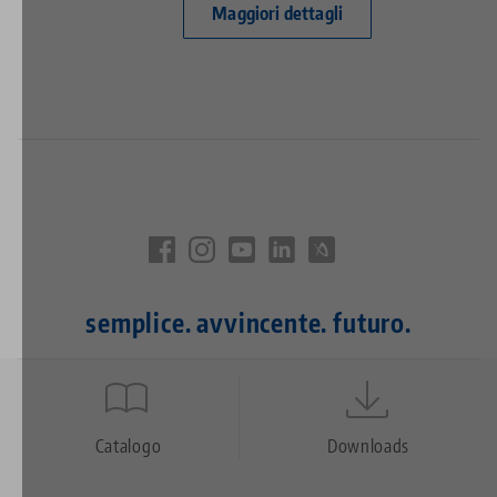
Maggiori dettagli
semplice. avvincente. futuro.
Quicklinks
Footer
Catalogo
Downloads