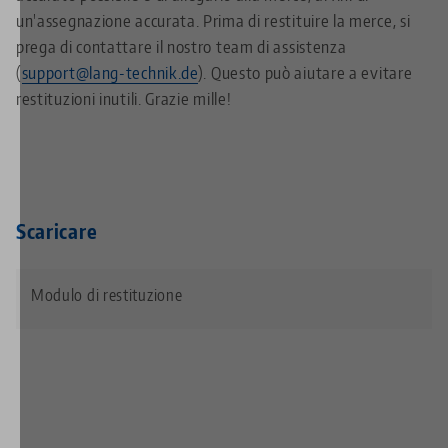
un'assegnazione accurata. Prima di restituire la merce, si
prega di contattare il nostro team di assistenza
(
support@lang-technik.de
). Questo può aiutare a evitare
restituzioni inutili. Grazie mille!
Scaricare
Modulo di restituzione