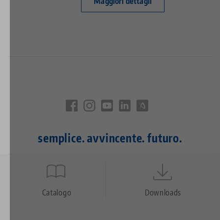
Maggiori dettagli
semplice. avvincente. futuro.
Quicklinks
Footer
Catalogo
Downloads