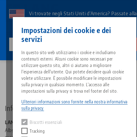
Vai
al
Vi trovate negli Stati Uniti d'America? Passate all
contenuto
pagina degli Stati Uniti per vedere i contenuti
Contatto
Italiano
principale
Impostazioni dei cookie e dei
specifici del Paese.
servizi
lang-technik-usa.com
Cambiamento
Pagina iniziale
Impressum
Breadcrumb
In questo sito web utilizziamo i cookie e includiamo
Tutto da un'unica fonte
Informazioni su LANG
Download
Blog
Gruppo di prodotti
Prodotti abbinati
contenuti esterni. Alcuni cookie sono necessari per
Impronta
Siamo spiacenti. Non abbiamo trovato alcun risultato.
utilizzare questo sito, altri ci aiutano a migliorare
Vai alla pagina del prodotto
l'esperienza dell'utente. Qui potete decidere quali cookie
Sistema di serraggio a punto z
Filosofia
FAQ
Notizie
Tipi di prodotto
volete utilizzare. È possibile modificare le impostazioni
sulla privacy in qualsiasi momento. L'accesso alle
impostazioni sulla privacy si trova nel footer del sito.
Sistemi di staffaggio
Innovazioni
Richiesta catalogo
Eventi
Panoramica dei prodotti
Servizi
Ulteriori informazioni sono fornite nella nostra informativa
Informazioni in base al § 5 DDG
sulla privacy.
Automazione
Rete di vendita
Video
Download
Novità sui prodotti
Quicklinks
LANG Technik GmbH
Downloads
Biscotti essenziali
Albstraße 1-6
Video
Tracking
Search
Centro tecnologico
Contatto