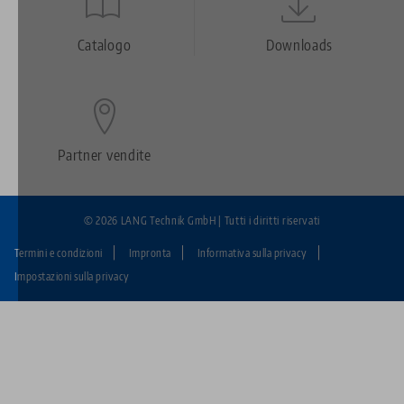
Quicklinks
Footer
Catalogo
Downloads
Partner vendite
© 2026 LANG Technik GmbH | Tutti i diritti riservati
Termini e condizioni
Impronta
Informativa sulla privacy
Fußzeile:
Impostazioni sulla privacy
LANG
Technik