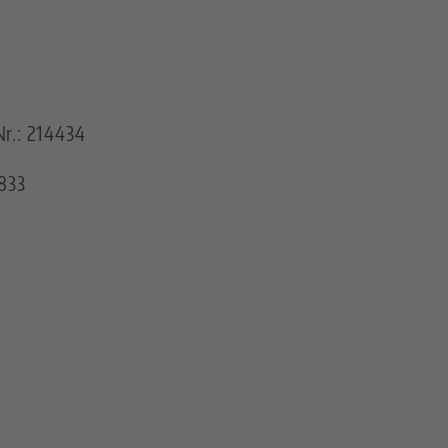
r.: 214434
833