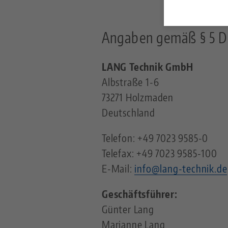
Angaben gemäß § 5 
LANG Technik GmbH
Albstraße 1-6
73271 Holzmaden
Deutschland
Telefon: +49 7023 9585-0
Telefax: +49 7023 9585-100
E-Mail:
info@lang-technik.de
Geschäftsführer:
Günter Lang
Marianne Lang