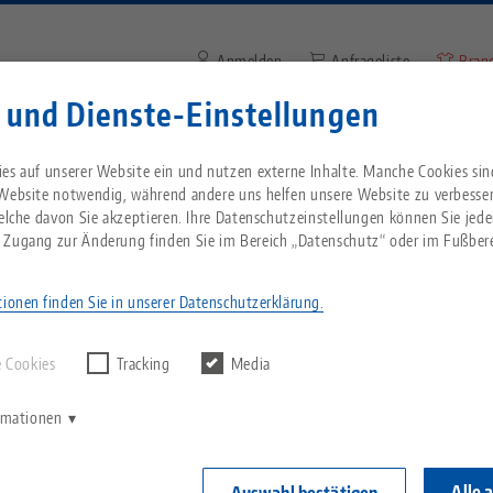
Anmelden
Anfrageliste
Bran
 und Dienste-Einstellungen
Suchbegriff oder Artikelnum
Sie kommen aus den USA? Bitte wechseln Sie z
Unternehmen
Service
Aktuelles
es auf unserer Website ein und nutzen externe Inhalte. Manche Cookies sin
Website, um landesspezifischen Inhalt zu sehen
 Website notwendig, während andere uns helfen unsere Website zu verbesse
welche davon Sie akzeptieren. Ihre Datenschutzeinstellungen können Sie jede
Breadcrumb
 Zugang zur Änderung finden Sie im Bereich „Datenschutz“ oder im Fußbere
Alles aus einer Hand
Über LANG
Downloads
Blog
echnik-usa.com
Wechse
ionen finden Sie in unserer Datenschutzerklärung.
rgebnisse finden.
Impressum
Nullpunktspanntechnik
Philosophie
FAQ
News
 Cookies
Tracking
Media
V
Werkstückspanntechnik
Innovationen
Katalog anfordern
Messen
K
ormationen
C
Automation
Vertriebspartner
Videos
Alle 