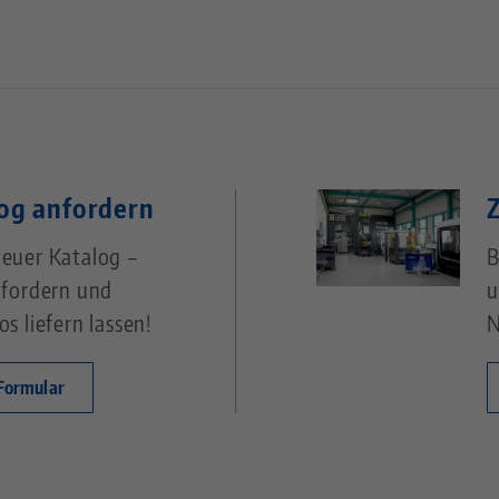
og anfordern
euer Katalog –
B
nfordern und
u
os liefern lassen!
N
Formular