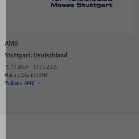
AMB
Stuttgart, Deutschland
15.09.2026
19.09.2026
Halle 3
Stand 3B30
Website AMB