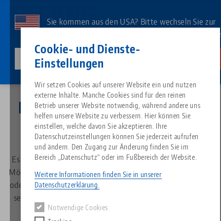
Direkt
zum
Sie kommen aus den USA? Bitte wechseln Sie zur
Inhalt
US-Website, um landesspezifischen Inhalt zu sehe
Kontakt
Deutsch
Cookie- und Dienste-
lang-technik-usa.com
Wechseln
Einstellungen
Aktuelles
Messen
Breadcrumb
Wir setzen Cookies auf unserer Website ein und nutzen
Alles aus einer Hand
Über LANG
Downloads
Blog
Suche nach Produk
Passende Produkte
externe Inhalte. Manche Cookies sind für den reinen
Besuchen Sie uns auf einer
Es tut uns leid. Wir konnten keine Ergebnisse finden.
Betrieb unserer Website notwendig, während andere uns
Zur Produktübersicht
helfen unsere Website zu verbessern. Hier können Sie
Nullpunktspanntechnik
Philosophie
FAQ
News
Suche nach Produk
Messe
einstellen, welche davon Sie akzeptieren. Ihre
Datenschutzeinstellungen können Sie jederzeit aufrufen
und ändern. Den Zugang zur Änderung finden Sie im
Werkstückspanntechnik
Innovationen
Katalog anfordern
Messen
Produktübersicht
Bereich „Datenschutz“ oder im Fußbereich der Website.
Es geht nichts über den persönlichen Kontakt. Neben den
Services
Möglichkeiten eines Besuches in unseren Schulungszentren
Weitere Informationen finden Sie in unserer
Automation
Vertriebspartner
Videos
Downloads
oder durch unseren Außendienst bei Ihnen vor Ort, sind wir
Produktneuheiten
Datenschutzerklärung.
Quicklinks
Downloads
selbstverständlich auch auf den wichtigsten Fachmessen
Notwendige Cookies
Videos
des Landes vertreten, sowie im Ausland über unsere
Search
Technologiezentrum
Kontakt