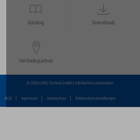
Quicklinks
Footer
Katalog
Downloads
Vertriebspartner
© 2026 LANG Technik GmbH | Alle Rechte vorbehalten
AGB
Impressum
Datenschutz
Datenschutzeinstellungen
Fußzeile:
LANG
Technik