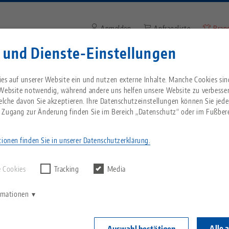
Anmelden
Anfrageliste
Bran
 und Dienste-Einstellungen
Suchbegriff oder Artikelnum
Sie kommen aus den USA? Bitte wechseln Sie z
Unternehmen
Service
Aktuelles
es auf unserer Website ein und nutzen externe Inhalte. Manche Cookies sin
Website, um landesspezifischen Inhalt zu sehen
 Website notwendig, während andere uns helfen unsere Website zu verbesse
welche davon Sie akzeptieren. Ihre Datenschutzeinstellungen können Sie jede
für Kinder
Breadcrumb
 Zugang zur Änderung finden Sie im Bereich „Datenschutz“ oder im Fußbere
Alles aus einer Hand
Über LANG
Downloads
Blog
echnik-usa.com
Wechse
ionen finden Sie in unserer Datenschutzerklärung.
rgebnisse finden.
Nullpunktspanntechnik
Philosophie
FAQ
News
 Cookies
Tracking
Media
V
Werkstückspanntechnik
Innovationen
Katalog anfordern
Messen
K
ormationen
C
Automation
Vertriebspartner
Videos
Alle 