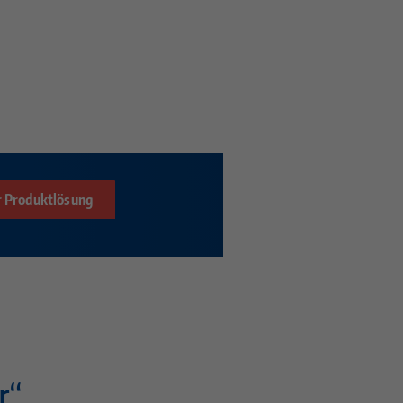
r Produktlösung
r“