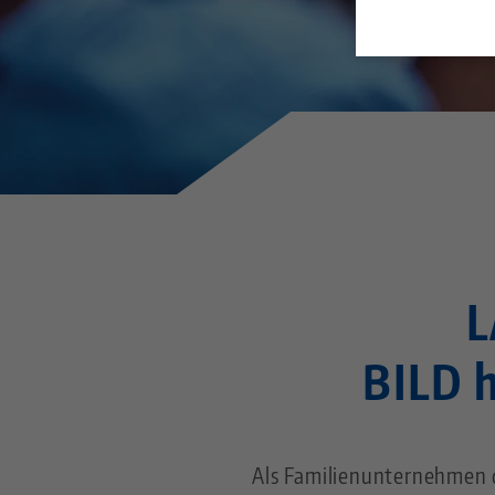
L
BILD h
Als Familienunternehmen d