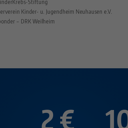
inderKrebs-Stiftung
derverein Kinder- u. Jugendheim Neuhausen e.V.
esponder – DRK Weilheim
2 €
1