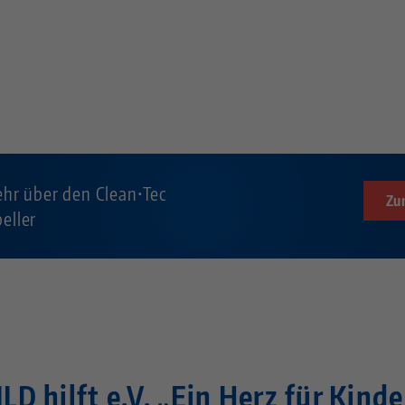
hr über den Clean•Tec
Zu
eller
ILD hilft e.V. „Ein Herz für Kinde