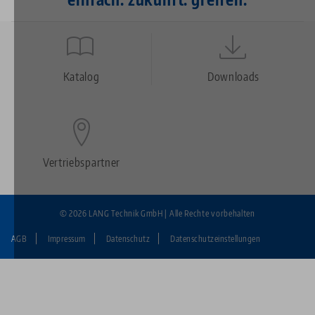
Quicklinks
Footer
Katalog
Downloads
Vertriebspartner
© 2026 LANG Technik GmbH | Alle Rechte vorbehalten
AGB
Impressum
Datenschutz
Datenschutzeinstellungen
Fußzeile:
LANG
Technik