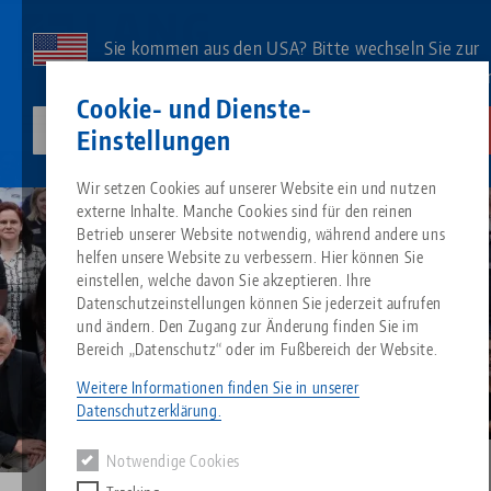
Direkt
zum
Sie kommen aus den USA? Bitte wechseln Sie zur
Inhalt
US-Website, um landesspezifischen Inhalt zu sehe
Kontakt
Deutsch
Cookie- und Dienste-
lang-technik-usa.com
Wechseln
Einstellungen
Unternehmen
Vertriebspartner
Breadcrumb
Wir setzen Cookies auf unserer Website ein und nutzen
Alles aus einer Hand
Über LANG
Downloads
Blog
Suche nach Produk
Passende Produkte
externe Inhalte. Manche Cookies sind für den reinen
Es tut uns leid. Wir konnten keine Ergebnisse finden.
Betrieb unserer Website notwendig, während andere uns
Zur Produktübersicht
helfen unsere Website zu verbessern. Hier können Sie
Nullpunktspanntechnik
Philosophie
FAQ
News
Suche nach Produk
einstellen, welche davon Sie akzeptieren. Ihre
Datenschutzeinstellungen können Sie jederzeit aufrufen
und ändern. Den Zugang zur Änderung finden Sie im
Werkstückspanntechnik
Innovationen
Katalog anfordern
Messen
Produktübersicht
Bereich „Datenschutz“ oder im Fußbereich der Website.
Services
Weitere Informationen finden Sie in unserer
Automation
Vertriebspartner
Videos
Downloads
Produktneuheiten
Datenschutzerklärung.
Quicklinks
Downloads
Notwendige Cookies
Videos
Search
Technologiezentrum
Kontakt