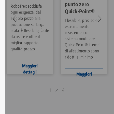
punto zero
RoboTrex soddisfa
Quick•Point®
ogni esigenza, dal
singolo pezzo alla
Flessibile, preciso ed
produzione su larga
estremamente
scala. È flessibile, facile
resistente: con il
da usare e offre il
sistema modulare
miglior rapporto
Quick•Point® i tempi
qualità-prezzo
di allestimento sono
ridotti al minimo
Maggiori
dettagli
Maggiori
dettagli
1
4