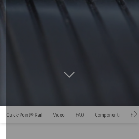
Quick•Point® Rail
Video
FAQ
Componenti
Fun