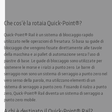
Che cos'è la rotaia Quick•Point®?
Quick•Point® Rail è un sistema di bloccaggio rapido
utilizzato nelle operazioni di fresatura. Si basa su guide di
bloccaggio che vengono fissate direttamente alle tavole
della macchina e ai pallet di automazione senza l'uso di
piastre di base. Le guide di bloccaggio sono utilizzate per
sostenere le morse e i rialzi a punto zero. Le barre di
serraggio non sono un sistema di serraggio a punto zero nel
vero senso della parola, ma utilizzano elementi di un
sistema di serraggio a punto zero. Fissando il rialzo a punto
zero, Quick•Point® Rail diventa un sistema di serraggio a
punto zero mobile.
A chi è destinato il Quick•Point® Rail?