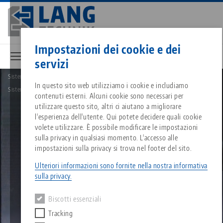
Vai
al
contenuto
Contatto
Italiano
principale
Impostazioni dei cookie e dei
servizi
Sistema di bloccaggio a punto zero
Breadcrumb
In questo sito web utilizziamo i cookie e includiamo
Tutto da un'unica fonte
Informazioni su LANG
Download
Blog
Gruppo di prodotti
Prodotti abbinati
Sistema di serraggio rapido Quick•Point Rail
contenuti esterni. Alcuni cookie sono necessari per
Siamo spiacenti. Non abbiamo trovato alcun risultato.
utilizzare questo sito, altri ci aiutano a migliorare
Vai alla pagina del prodotto
l'esperienza dell'utente. Qui potete decidere quali cookie
Sistema di serraggio a punt
Filosofia
FAQ
Notizie
Tipi di prodotto
volete utilizzare. È possibile modificare le impostazioni
sulla privacy in qualsiasi momento. L'accesso alle
impostazioni sulla privacy si trova nel footer del sito.
Sistemi di staffaggio
Innovazioni
Richiesta catalogo
Eventi
Panoramica dei prodotti
Servizi
Ulteriori informazioni sono fornite nella nostra informativa
sulla privacy.
Automazione
Rete di vendita
Video
Download
Novità sui prodotti
Quicklinks
Downloads
Biscotti essenziali
Video
Tracking
Search
Centro tecnologico
Contatto