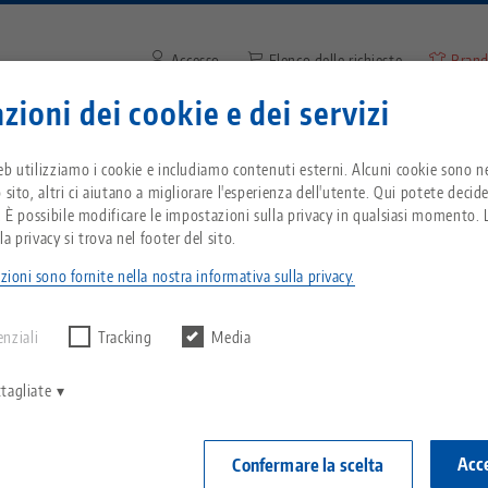
Accesso
Elenco delle richieste
Brand
zioni dei cookie e dei servizi
Inserire il termine di ricerca o
Vi trovate negli Stati Uniti d'America? Passate 
zienda
Servizio
Notizie
eb utilizziamo i cookie e includiamo contenuti esterni. Alcuni cookie sono ne
pagina degli Stati Uniti per vedere i contenuti s
 sito, altri ci aiutano a migliorare l'esperienza dell'utente. Qui potete decid
del Paese.
. È possibile modificare le impostazioni sulla privacy in qualsiasi momento. L
ick•Point® Rail, Connettore
Breadcrumb
a privacy si trova nel footer del sito.
Tutto da un'unica fonte
Informazioni su LANG
Download
Blog
zioni sono fornite nella nostra informativa sulla privacy.
echnik-usa.com
Cambiame
Quick•Point® 
 alcun risultato.
Sistema di serraggio a
Filosofia
FAQ
Notizie
enziali
Tracking
Media
punto zero
Articolo n. 737
V
Innovazioni
Richiesta catalogo
Eventi
tagliate
C
Sistemi di staffaggio
Accedi
C
e disp
Rete di vendita
Video
Acce
Confermare la scelta
Automazione