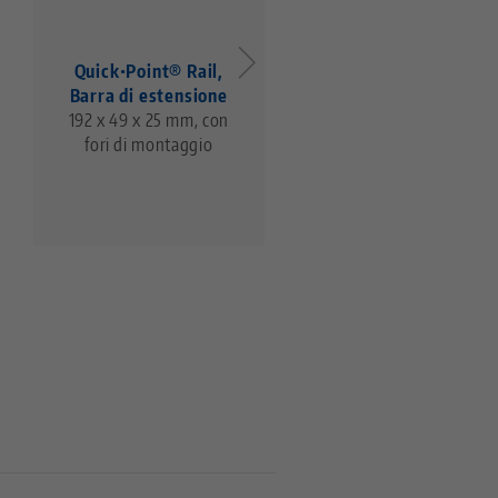
Quick•Point® Rail,
Quick•Point® Rail,
Barra di estensione
Barra di serraggio
192 x 49 x 25 mm, con
348 x 49 x 25 mm,
fori di montaggio
senza fori di
montaggio