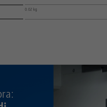
0.02 kg
—
—
ora:
di