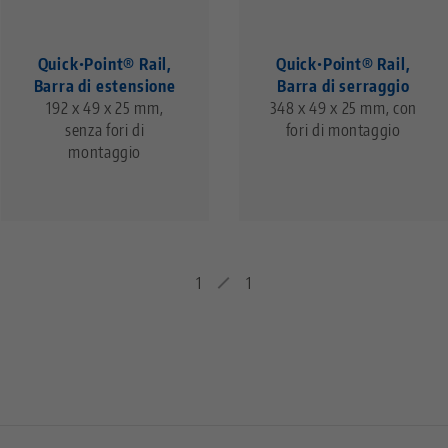
Quick•Point® Rail,
Quick•Point® Rail,
Barra di estensione
Barra di serraggio
192 x 49 x 25 mm,
348 x 49 x 25 mm, con
senza fori di
fori di montaggio
montaggio
1
1