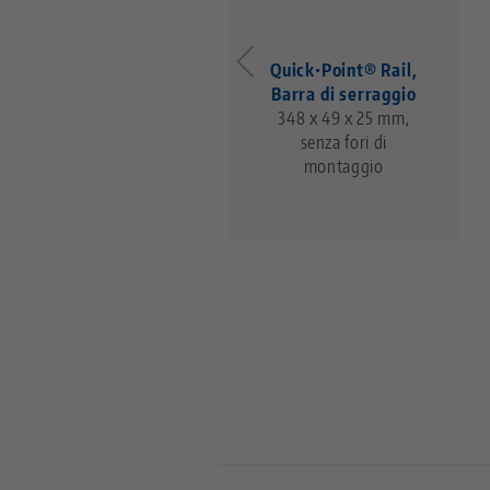
Quick•Point® Rail,
Quick•Point® Rail,
Barra di estensione
Barra di serraggio
192 x 49 x 25 mm, con
348 x 49 x 25 mm,
fori di montaggio
senza fori di
montaggio