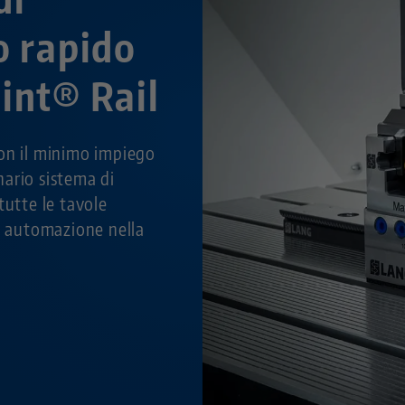
o rapido
int® Rail
on il minimo impiego
onario sistema di
tutte le tavole
di automazione nella