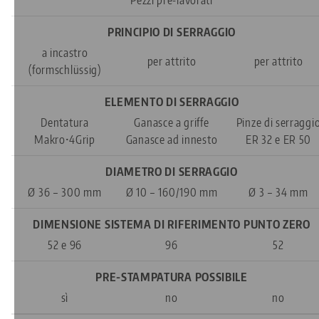
PRINCIPIO DI SERRAGGIO
a incastro
per attrito
per attrito
(formschlüssig)
ELEMENTO DI SERRAGGIO
Dentatura
Ganasce a griffe
Pinze di serraggi
Makro•4Grip
Ganasce ad innesto
ER 32 e ER 50
DIAMETRO DI SERRAGGIO
Ø 36 – 300 mm
Ø 10 – 160/190 mm
Ø 3 – 34 mm
DIMENSIONE SISTEMA DI RIFERIMENTO PUNTO ZERO
52 e 96
96
52
PRE-STAMPATURA POSSIBILE
sì
no
no