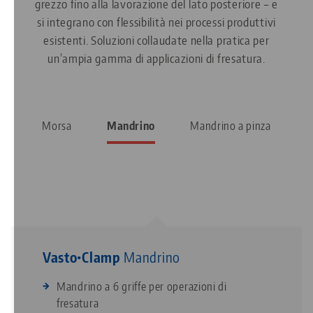
grezzo fino alla lavorazione del lato posteriore – e
si integrano con flessibilità nei processi produttivi
esistenti. Soluzioni collaudate nella pratica per
un’ampia gamma di applicazioni di fresatura.
Morsa
Mandrino
Mandrino a pinza
Preci•Point
Mandrino a pinza
Mandrino a pinza per operazioni di fresatura
Per il serraggio di pezzi tondi da Ø 3 mm a Ø