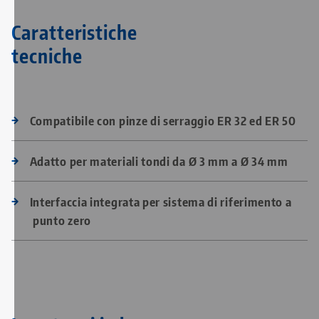
Caratteristiche
tecniche
Compatibile con pinze di serraggio ER 32 ed ER 50
Adatto per materiali tondi da Ø 3 mm a Ø 34 mm
Interfaccia integrata per sistema di riferimento a
punto zero