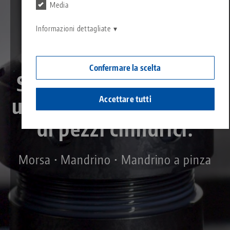
Contatto
Media
Contact
Carriera
Restituzioni
Informazioni dettagliate
Cittadinanza aziendale
Confermare la scelta
Soluzioni versatili per
un serraggio efficiente
Accettare tutti
di pezzi cilindrici.
Morsa
•
Mandrino
•
Mandrino a pinza