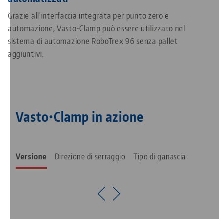
Grazie all’interfaccia integrata per punto zero e
automazione, Vasto•Clamp può essere utilizzato nel
sistema di automazione RoboTrex 96 senza pallet
aggiuntivi.
Vasto•Clamp in azione
Versione
Direzione di serraggio
Tipo di ganascia
MANDRINO A 6 GANASCE
MANDRINO A 3 GANASCE