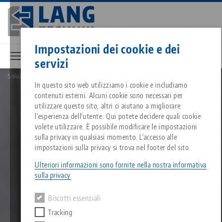
Vai
al
contenuto
Contatto
Italiano
principale
Impostazioni dei cookie e dei
servizi
Soluzioni
Staffaggio di pezzi cilindrici
Breadcrumb
In questo sito web utilizziamo i cookie e includiamo
Tutto da un'unica fonte
Informazioni su LANG
Download
Blog
Gruppo di prodotti
Prodotti abbinati
contenuti esterni. Alcuni cookie sono necessari per
Siamo spiacenti. Non abbiamo trovato alcun risultato.
utilizzare questo sito, altri ci aiutano a migliorare
Vai alla pagina del prodotto
l'esperienza dell'utente. Qui potete decidere quali cookie
Sistema di serraggio a punto z
Filosofia
FAQ
Notizie
Tipi di prodotto
volete utilizzare. È possibile modificare le impostazioni
sulla privacy in qualsiasi momento. L'accesso alle
impostazioni sulla privacy si trova nel footer del sito.
Sistemi di staffaggio
Innovazioni
Richiesta catalogo
Eventi
Panoramica dei prodotti
Servizi
Ulteriori informazioni sono fornite nella nostra informativa
sulla privacy.
Automazione
Rete di vendita
Video
Download
Novità sui prodotti
Quicklinks
Downloads
Biscotti essenziali
Video
Tracking
Search
Centro tecnologico
Contatto