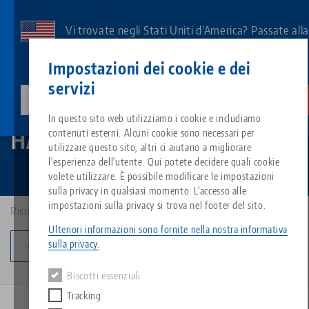
Vai
al
Vi trovate negli Stati Uniti d'America? Passate all
contenuto
pagina degli Stati Uniti per vedere i contenuti
Contatto
Italiano
principale
Impostazioni dei cookie e dei
specifici del Paese.
servizi
lang-technik-usa.com
Cambiamento
Automazione
HAUBEX
Breadcrumb
In questo sito web utilizziamo i cookie e includiamo
Tutto da un'unica fonte
Informazioni su LANG
Download
Blog
Gruppo di prodott
Prodotti abbinati
HAUBEX
contenuti esterni. Alcuni cookie sono necessari per
Siamo spiacenti. Non abbiamo trovato alcun risultato.
utilizzare questo sito, altri ci aiutano a migliorare
Vai alla pagina del prodotto
l'esperienza dell'utente. Qui potete decidere quali cookie
Sistema di serraggio a punto z
Filosofia
FAQ
Notizie
Tipi di prodotto
volete utilizzare. È possibile modificare le impostazioni
sulla privacy in qualsiasi momento. L'accesso alle
impostazioni sulla privacy si trova nel footer del sito.
Risultati: 9
Sistemi di staffaggio
Innovazioni
Richiesta catalogo
Eventi
Panoramica dei prodotti
Servizi
Ulteriori informazioni sono fornite nella nostra informativa
sulla privacy.
Cambia categoria
Automazione
Rete di vendita
Video
Download
Novità sui prodotti
Quicklinks
Downloads
Biscotti essenziali
Video
Tracking
Search
Centro tecnologico
Contatto
BREVETTATO