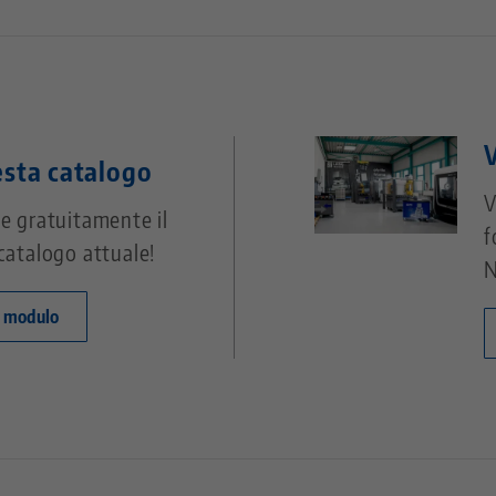
V
esta catalogo
V
e gratuitamente il
f
catalogo attuale!
N
l modulo