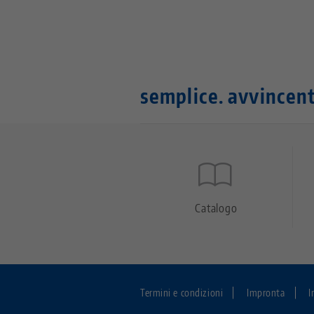
semplice. avvincent
Quicklinks
Footer
Catalogo
Termini e condizioni
Impronta
I
Fußzeile: