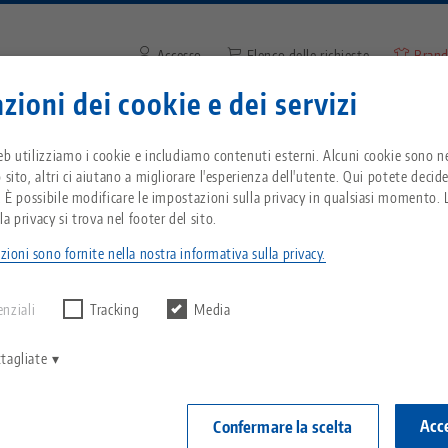
Accesso
Elenco delle richieste
Brand
zioni dei cookie e dei servizi
Inserire il termine di ricerca o
Vi trovate negli Stati Uniti d'America? Passate 
zienda
Servizio
Notizie
eb utilizziamo i cookie e includiamo contenuti esterni. Alcuni cookie sono ne
pagina degli Stati Uniti per vedere i contenuti s
 sito, altri ci aiutano a migliorare l'esperienza dell'utente. Qui potete decid
del Paese.
. È possibile modificare le impostazioni sulla privacy in qualsiasi momento. L
odotto
Mandrini
Breadcrumb
a privacy si trova nel footer del sito.
Tutto da un'unica fonte
Informazioni su LANG
Download
Blog
zioni sono fornite nella nostra informativa sulla privacy.
echnik-usa.com
Cambiame
 alcun risultato.
Sistema di serraggio a
Filosofia
FAQ
Notizie
enziali
Tracking
Media
punto zero
 LANG Technik per la fresatura di componenti tondi. A
V
Innovazioni
Richiesta catalogo
Eventi
zzi e contorni. Soluzioni per diametri di serraggio da Ø
tagliate
C
Sistemi di staffaggio
C
Rete di vendita
Video
Acce
Confermare la scelta
Automazione