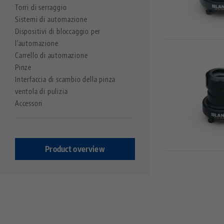
Serraggio a punto zero
Torri di serraggio
Quick•Point®
Sistemi di automazione
Quick•Point® duo
Dispositivi di bloccaggio per
Quick•Point® Rail
l'automazione
Carrello di automazione
Automazione
Pinze
RoboTrex
Interfaccia di scambio della pinza
Makro•Grip® Aero
ventola di pulizia
Clean•Tec
Accessori
HAUBEX
Product overview