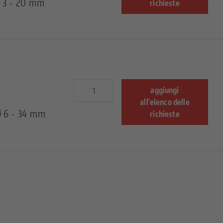
Ø 3 - 20 mm
richieste
aggiungi
all'elenco delle
Ø 6 - 34 mm
richieste