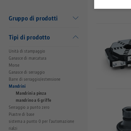
Risultati: 3
Gruppo di prodotti
Attrezzatura di lavorazione
Tipi di prodotto
Makro•Grip®
Unità di timbratura
Unità di stampaggio
Corpo base
Ganasce di marcatura
Makro•Grip® FS
Morse
Makro•Grip® Aero
Ganasce di serraggio
Makro•4Grip
Barre di serraggio/estensione
Avanti
Mandrini
Profilo
Mandrini a pinza
Vario•Tec
mandrino a 6 griffe
Vasto•Clamp
Serraggio a punto zero
Preci•Point
Piastre di base
Makro•Grip® Ultra
sistema a punto 0 per l'automazione
rialzi