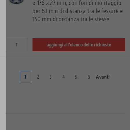
ø 176 x 27 mm, con fori di montaggio
per 63 mm di distanza tra le fessure e
150 mm di distanza tra le stesse
aggiungi all'elenco delle richieste
Current
1
Page
2
Page
3
Page
4
Page
5
Page
6
Next
Avanti
Pagination
page
page