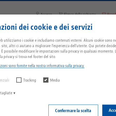
Accesso
Elenco delle richieste
Brand
zioni dei cookie e dei servizi
Inserire il termine di ricerca o
Vi trovate negli Stati Uniti d'America? Passate 
zienda
Servizio
Notizie
eb utilizziamo i cookie e includiamo contenuti esterni. Alcuni cookie sono ne
pagina degli Stati Uniti per vedere i contenuti s
 sito, altri ci aiutano a migliorare l'esperienza dell'utente. Qui potete decid
del Paese.
. È possibile modificare le impostazioni sulla privacy in qualsiasi momento. L
ick•Point®, Sistema di serraggio a punto zero HAUBEX
Breadcrumb
a privacy si trova nel footer del sito.
Tutto da un'unica fonte
Informazioni su LANG
Download
Blog
zioni sono fornite nella nostra informativa sulla privacy.
echnik-usa.com
Cambiame
 alcun risultato.
BREVETTATO
Sistema di serraggio a
Filosofia
FAQ
Notizie
enziali
Tracking
Media
punto zero
Quick•Point®,
zero HAUBEX
V
Innovazioni
Richiesta catalogo
Eventi
tagliate
ø 211 x 7
C
Sistemi di staffaggio
C
Rete di vendita
Video
Articolo n. 611
Acce
Confermare la scelta
Automazione