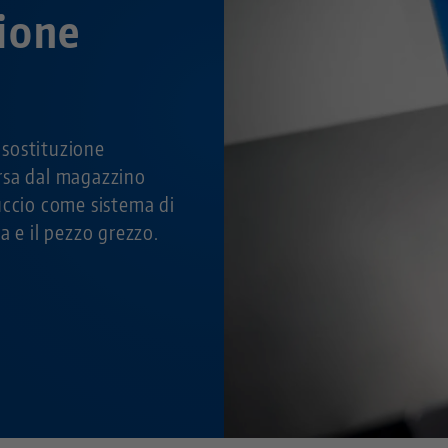
ione
sostituzione
rsa dal magazzino
uccio come sistema di
a e il pezzo grezzo.