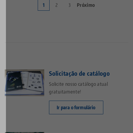
Página
1
Page
2
Page
3
Próxima
Próximo
Paginação
atual
página
Solicitação de catálogo
Solicite nosso catálogo atual
gratuitamente!
Ir para o formulário