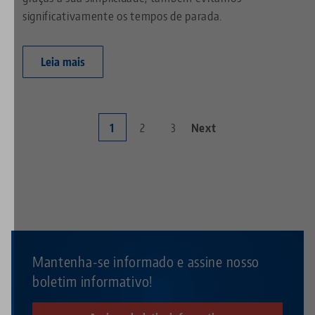
significativamente os tempos de parada.
Leia mais
Página
1
Page
2
Page
3
Próxima
Next
Paginação
atual
página
Mantenha-se informado e assine nosso
boletim informativo!