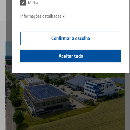
Contato
Mídia
Contact
Carreira
Devoluções
Informações detalhadas
Cidadania corporativa
Confirmar a escolha
Aceitar tudo