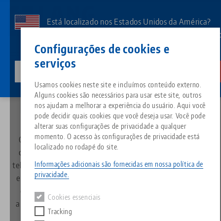
Pular
para
Está localizado nos Estados Unidos da América?
o
Aceda à nossa página dos EUA para ver o conteúd
Contato
Português
conteúdo
Configurações de cookies e
específico do país.
principal
serviços
lang-technik-usa.com
Mudar
Servico
Contato
Breadcrumb
Usamos cookies neste site e incluímos conteúdo externo.
Tudo em uma única solução
Sobre a LANG
Downloads
Blog
Grupo de produtos
Produtos correspondentes
Alguns cookies são necessários para usar este site, outros
Entre em contato conosco
Desculpe. Não foi possível encontrar nenhum resultado.
nos ajudam a melhorar a experiência do usuário. Aqui você
Ir para a página do produto
pode decidir quais cookies que você deseja usar. Você pode
Sistema de fixação por ponto 
Filosofia
FAQ
Notícias
Tipos de produtos
alterar suas configurações de privacidade a qualquer
momento. O acesso às configurações de privacidade está
Ou deixe-nos uma mensagem usando o formulário de
localizado no rodapé do site.
Morsas
Inovações
Solicitação de catálogo
Eventos
contato. Teremos o maior prazer em aconselhá-lo por
Visão geral do produto
telefone, videoconferência ou em uma reunião presencial
Serviços
Informações adicionais são fornecidas em nossa política de
privacidade.
em um de nossos centros de treinamento. Se desejar, é
Automação
Rede de vendas
Vídeos
Downloads
Novos produtos
claro que podemos ir à sua empresa para discutir sua
Quicklinks
Downloads
Cookies essenciais
aplicação de fixação ou simplesmente para demonstrar
Vídeos
Tracking
Search
Centros de tecnologia
Contato
nossos produtos.