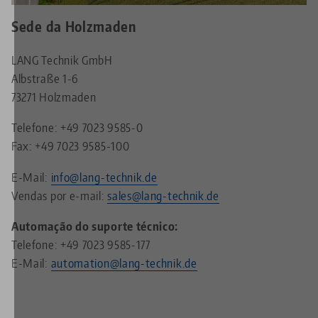
Sede da Holzmaden
LANG Technik GmbH
Albstraße 1-6
73271 Holzmaden
Telefone: +49 7023 9585-0
Fax: +49 7023 9585-100
E-Mail:
info@lang-technik.de
Vendas por e-mail:
sales@lang-technik.de
Automação do suporte técnico:
Telefone: +49 7023 9585-177
E-Mail:
automation@lang-technik.de