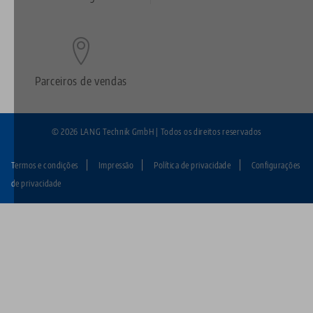
Parceiros de vendas
© 2026 LANG Technik GmbH | Todos os direitos reservados
Termos e condições
Impressão
Política de privacidade
Configurações
Fußzeile:
de privacidade
LANG
Technik