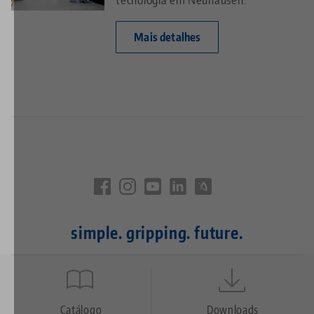
Mais detalhes
simple. gripping. future.
Quicklinks
Footer
Catálogo
Downloads