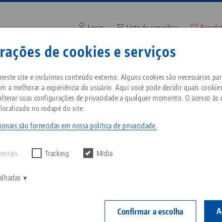
Login
Lista de consultas
Brands
rações de cookies e serviços
Digite o termo de pesquisa o
mpresa
Serviço
Notícias
este site e incluímos conteúdo externo. Alguns cookies são necessários para
m a melhorar a experiência do usuário. Aqui você pode decidir quais cookie
alterar suas configurações de privacidade a qualquer momento. O acesso às 
 zero
Sistema de fixação de ponto zero Quick•Point®
Breadcrumb
 localizado no rodapé do site.
Tudo em uma única
Sobre a LANG
Downloads
Blog
ntes
solução
ionais são fornecidas em nossa política de privacidade.
r nenhum resultado.
Filosofia
FAQ
Notícias
enciais
Tracking
Mídia
Sistema de fixação
por ponto zero
V
Inovações
Solicitação de catálogo
Eventos
alhadas
C
Morsas
C
Rede de vendas
Vídeos
A
Confirmar a escolha