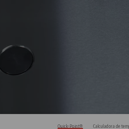
Quick•Point®
Calculadora de tem