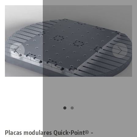
Placas modulares Quick•Point® -