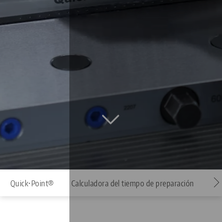
Quick•Point®
Calculadora del tiempo de preparación
Apl