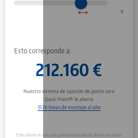
6
Esto corresponde a:
212.160
€
Nuestro sistema de sujeción de punto cero
Quick•Point® le ahorra
3536 horas de montaje al año
Este cálculo es sólo una guía aproximada del ahorro en costes