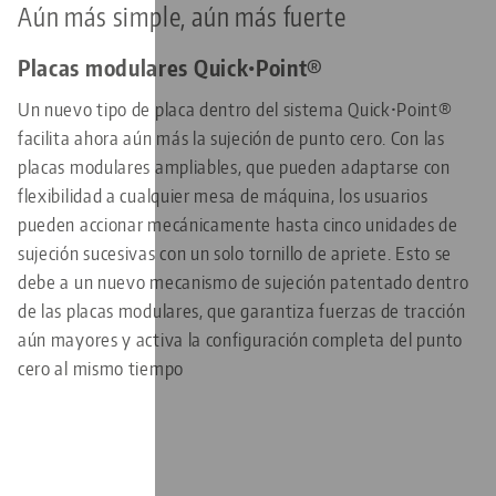
Aún más simple, aún más fuerte
Placas modulares Quick•Point®
Un nuevo tipo de placa dentro del sistema Quick•Point®
facilita ahora aún más la sujeción de punto cero. Con las
placas modulares ampliables, que pueden adaptarse con
flexibilidad a cualquier mesa de máquina, los usuarios
pueden accionar mecánicamente hasta cinco unidades de
sujeción sucesivas con un solo tornillo de apriete. Esto se
debe a un nuevo mecanismo de sujeción patentado dentro
de las placas modulares, que garantiza fuerzas de tracción
aún mayores y activa la configuración completa del punto
cero al mismo tiempo