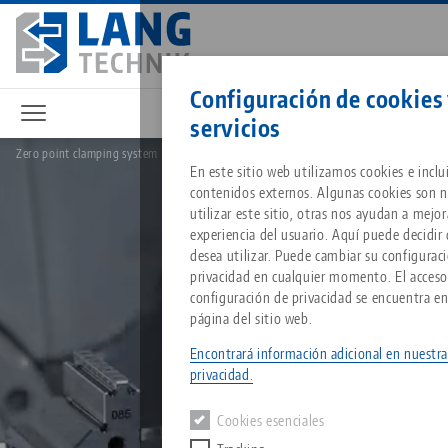
Ir
al
contenido
Contacto
Español
principal
Configuración de cookies
servicios
Zero point clamping system
Sistema de sujeción de punto cero Quick•Point
Breadcrumb
En este sitio web utilizamos cookies e incl
Todo de una sola fuente
Acerca de LANG
Descargas
Blog
Grupo de producto
Productos correspondientes
contenidos externos. Algunas cookies son n
Lo sentimos. No hemos podido encontrar ningún resultado.
utilizar este sitio, otras nos ayudan a mejor
Ir a la página del producto
experiencia del usuario. Aquí puede decidir
Sistema de sujeción de punt
Filosofía
FAQ
Noticias
Tipos de productos
desea utilizar. Puede cambiar su configurac
privacidad en cualquier momento. El acceso 
configuración de privacidad se encuentra en
Portapiezas
Innovaciones
Solicitud de catálogo
Eventos
Resumen de productos
página del sitio web.
Servicios
Encontrará información adicional en nuestra
Automatización
Red de ventas
Vídeos
Descargas
Novedades de productos
privacidad.
Quicklinks
Downloads
Cookies esenciales
Vídeos
Search
Centro tecnológico
Contacto