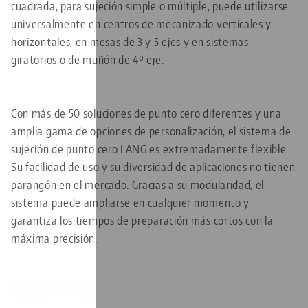
cuadrada, para sujeción simple o múltiple, puede utilizarse
universalmente en centros de mecanizado verticales y
horizontales, en mesas de 3 y 5 ejes y en sistemas
giratorios o de muñón de 4º eje.
Con más de 50 soluciones de punto cero diferentes y una
amplia gama de opciones de personalización, el sistema de
sujeción de punto cero LANG es extremadamente flexible.
Su facilidad de uso y su diversidad de aplicaciones no tienen
parangón en el mercado. Gracias a su modularidad, el
sistema puede ampliarse en cualquier momento y
garantiza los tiempos de preparación más cortos con la
máxima precisión.