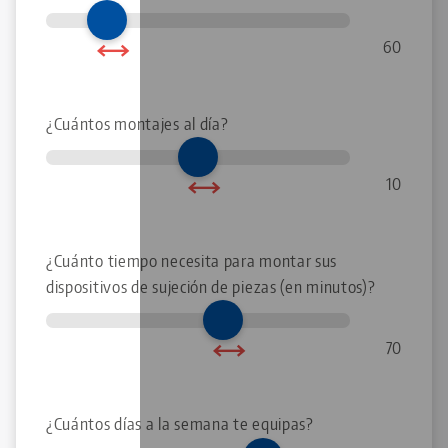
60
¿Cuántos montajes al día?
10
¿Cuánto tiempo necesita para montar sus
dispositivos de sujeción de piezas (en minutos)?
70
¿Cuántos días a la semana te equipas?