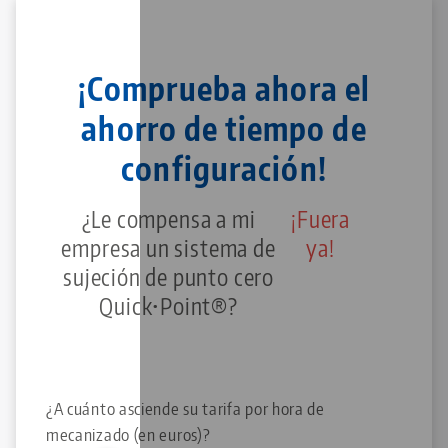
¡Comprueba ahora el
ahorro de tiempo de
configuración!
¿Le compensa a mi
¡Fuera
empresa un sistema de
ya!
sujeción de punto cero
Quick•Point®?
¿A cuánto asciende su tarifa por hora de
mecanizado (en euros)?