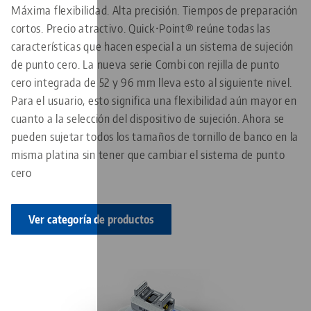
Máxima flexibilidad. Alta precisión. Tiempos de preparación
cortos. Precio atractivo. Quick•Point® reúne todas las
características que hacen especial a un sistema de sujeción
de punto cero. La nueva serie Combi con rejilla de punto
cero integrada de 52 y 96 mm lleva esto al siguiente nivel.
Para el usuario, esto significa una flexibilidad aún mayor en
cuanto a la selección del dispositivo de sujeción. Ahora se
pueden sujetar todos los tamaños de tornillo de banco en la
misma platina sin tener que cambiar el sistema de punto
cero
Ver categoría de productos