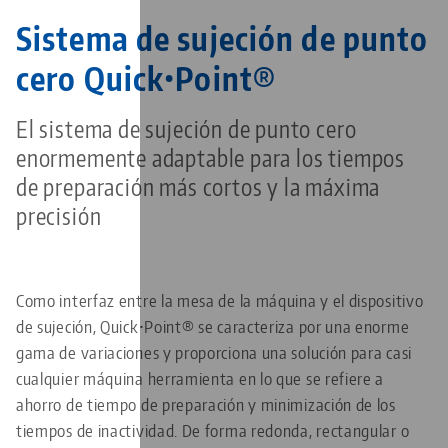
Sistema de sujeción de punto
cero Quick•Point®
El sistema de sujeción de punto cero
enormemente adaptable para los tiempos
de preparación más cortos y la máxima
precisión
Como interfaz entre la mesa de la máquina y el dispositivo
de sujeción, Quick•Point® se caracteriza por una enorme
gama de variaciones y proporciona una solución para casi
cualquier máquina herramienta en lo que se refiere a
ahorro de tiempo de preparación y minimización de los
tiempos de inactividad. De forma redonda, rectangular o