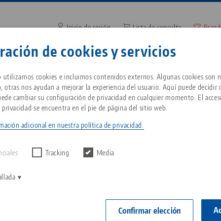
Inicio de sesión
Lista de consulta
Brand
ración de cookies y servicios
Introduzca el término de búsq
Empresa
Servicio
Noticias
b utilizamos cookies e incluimos contenidos externos. Algunas cookies son n
io, otras nos ayudan a mejorar la experiencia del usuario. Aquí puede decidir
Puede cambiar su configuración de privacidad en cualquier momento. El acces
Sistema de automatización HAUBEX
Breadcrumb
 privacidad se encuentra en el pie de página del sitio web.
Todo de una sola fuente
Acerca de LANG
Descargas
Blog
ientes
mación adicional en nuestra política de privacidad.
ntrar ningún
D
Sistema de sujeción de
Filosofía
FAQ
Noticias
nciales
Tracking
Media
punto cero
V
Innovaciones
Solicitud de catálogo
Eventos
allada
P
Portapiezas
C
Red de ventas
Vídeos
Ac
Confirmar elección
Automatización