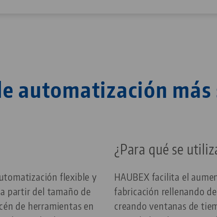
de automatización más s
¿Para qué se util
tomatización flexible y
HAUBEX facilita el aument
a partir del tamaño de
fabricación rellenando de
acén de herramientas en
creando ventanas de tiem