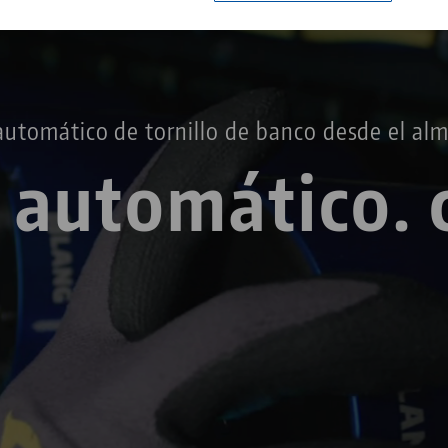
Centro tecnológico
Contacto
Carreras
Devuelve
utomático de tornillo de banco desde el al
. automático. 
Ciudadanía empresarial