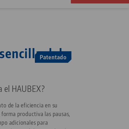
encilla del
Patentado
iza el HAUBEX?
o de la eficiencia en su
 forma productiva las pausas,
po adicionales para