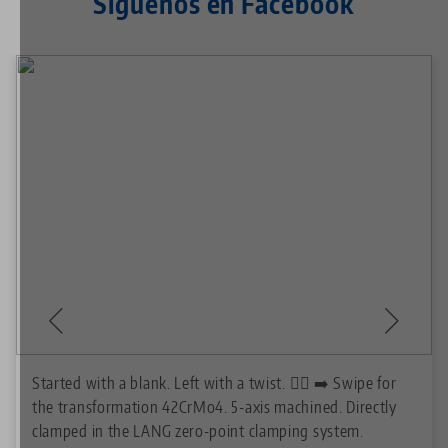
Síguenos en Facebook
Started with a blank. Left with a twist. 😵‍💫 ➡️ Swipe for
the transformation 42CrMo4. 5-axis machined. Directly
clamped in the LANG zero-point clamping system.