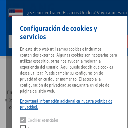
Ir
al
¿Se encuentra en Estados Unidos? Vaya a nuestra
contenido
página de EE.UU. para ver el contenido específico
Contacto
Español
principal
Configuración de cookies y
de su país.
servicios
lang-technik-usa.com
Cambia
Noticias
Noticias
Breadcrumb
En este sitio web utilizamos cookies e incluimos
Todo de una sola fuente
Acerca de LANG
Descargas
Blog
Grupo de producto
Productos correspondientes
contenidos externos. Algunas cookies son necesarias para
Toda la actualidad sobre
Lo sentimos. No hemos podido encontrar ningún resultado.
utilizar este sitio, otras nos ayudan a mejorar la
Ir a la página del producto
experiencia del usuario. Aquí puede decidir qué cookies
Sistema de sujeción de punto 
Filosofía
FAQ
Noticias
Tipos de productos
LANG
desea utilizar. Puede cambiar su configuración de
privacidad en cualquier momento. El acceso a la
configuración de privacidad se encuentra en el pie de
Portapiezas
Innovaciones
Solicitud de catálogo
Eventos
Resumen de productos
página del sitio web.
En nuestra sala de prensa encontrará toda la información
Servicios
más reciente sobre LANG Technik, por ejemplo comunicados
Encontrará información adicional en nuestra política de
Automatización
Red de ventas
Vídeos
Descargas
de prensa, informes editoriales o contenidos específicos
Novedades de productos
privacidad.
Quicklinks
Downloads
sobre productos.
Cookies esenciales
Vídeos
Search
Centro tecnológico
Contacto