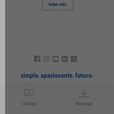
Saber más
simple. apasionante. futuro.
Quicklinks
Footer
Catálogo
Descargas