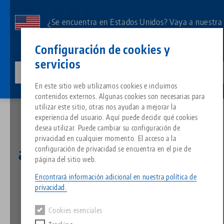
Ir
al
¿Se encuentra en Estados Unidos? Vaya a nuestra
contenido
página de EE.UU. para ver el contenido específico
Contacto
Español
principal
Configuración de cookies y
de su país.
servicios
lang-technik-usa.com
Cambia
Inicio
Breadcrumb
En este sitio web utilizamos cookies e incluimos
LANG Technik GmbH se asocia con el proveedor de sistemas ERP Asseco Solutions
Todo de una sola fuente
Acerca de LANG
Descargas
Blog
Grupo de producto
Productos correspondientes
contenidos externos. Algunas cookies son necesarias para
Lo sentimos. No hemos podido encontrar ningún resultado.
utilizar este sitio, otras nos ayudan a mejorar la
Ir a la página del producto
experiencia del usuario. Aquí puede decidir qué cookies
Sistema de sujeción de punto 
Filosofía
FAQ
Noticias
Tipos de productos
desea utilizar. Puede cambiar su configuración de
LANG Technik GmbH se
privacidad en cualquier momento. El acceso a la
asocia con el proveedor de
configuración de privacidad se encuentra en el pie de
Portapiezas
Innovaciones
Solicitud de catálogo
Eventos
Resumen de productos
página del sitio web.
Servicios
sistemas ERP Asseco
Encontrará información adicional en nuestra política de
Automatización
Red de ventas
Vídeos
Descargas
Novedades de productos
privacidad.
Solutions
Quicklinks
Downloads
Cookies esenciales
Vídeos
Search
Centro tecnológico
Contacto
26.03.2025 — comunicados de prensa