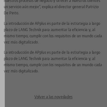
nuestros procesos de negocio y ofrecer a nuestros clientes
un servicio aún mejor", explica el director general Patrizio
De Pinto.
La introducción de APplus es parte de la estrategia a largo
plazo de LANG Technik para aumentar la eficiencia y, al
mismo tiempo, cumplir con los requisitos de un mundo cada
vez más digitalizado.
La introducción de APplus es parte de la estrategia a largo
plazo de LANG Technik para aumentar la eficiencia y, al
mismo tiempo, cumplir con los requisitos de un mundo cada
vez más digitalizado.
Volver a las novedades