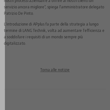
nostri processi aziendali e a offrire ai nostri clienti un
servizio ancora migliore", spiega l'amministratore delegato
Patrizio De Pinto.
L'introduzione di APplus fa parte della strategia a lungo
termine di LANG Technik, volta ad aumentare l'efficienza e
a soddisfare i requisiti di un mondo sempre più
digitalizzato.
Torna alle notizie