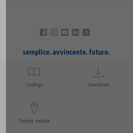
semplice. avvincente. futuro.
Quicklinks
Footer
Catalogo
Downloads
Partner vendite