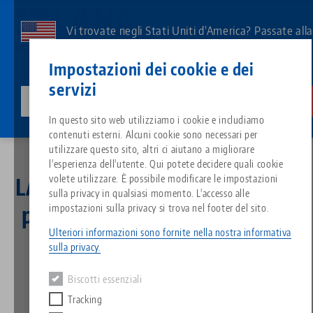
Vai
al
Vi trovate negli Stati Uniti d'America? Passate all
contenuto
pagina degli Stati Uniti per vedere i contenuti
Contatto
Italiano
principale
Impostazioni dei cookie e dei
specifici del Paese.
servizi
lang-technik-usa.com
Cambiamento
Pagina iniziale
Breadcrumb
In questo sito web utilizziamo i cookie e includiamo
LANG Technik GmbH entra in partnership con il fornitore di sistemi ERP Asseco
Tutto da un'unica fonte
Informazioni su LANG
Download
Blog
Gruppo di prodotti
Prodotti abbinati
Solutions
contenuti esterni. Alcuni cookie sono necessari per
Siamo spiacenti. Non abbiamo trovato alcun risultato.
utilizzare questo sito, altri ci aiutano a migliorare
Vai alla pagina del prodotto
l'esperienza dell'utente. Qui potete decidere quali cookie
Sistema di serraggio a punto z
Filosofia
FAQ
Notizie
Tipi di prodotto
volete utilizzare. È possibile modificare le impostazioni
LANG Technik GmbH entra in
sulla privacy in qualsiasi momento. L'accesso alle
partnership con il fornitore
impostazioni sulla privacy si trova nel footer del sito.
Sistemi di staffaggio
Innovazioni
Richiesta catalogo
Eventi
Panoramica dei prodotti
Servizi
Ulteriori informazioni sono fornite nella nostra informativa
di sistemi ERP Asseco
sulla privacy.
Automazione
Rete di vendita
Video
Download
Novità sui prodotti
Solutions
Quicklinks
Downloads
Biscotti essenziali
Video
Tracking
Search
Centro tecnologico
Contatto
26.03.2025 — comunicati stampa