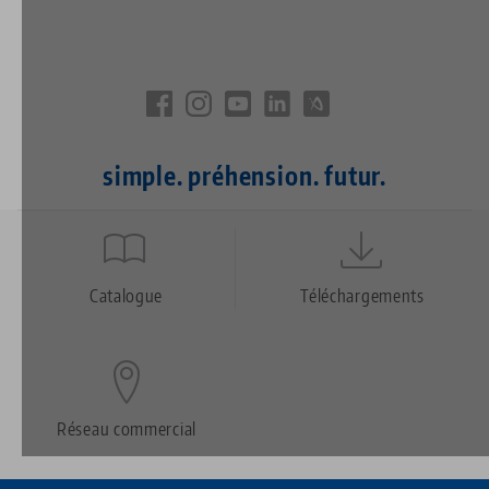
simple. préhension. futur.
Quicklinks
Footer
Catalogue
Téléchargements
Réseau commercial