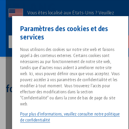
Aller
au
Vous êtes localisé aux États-Unis ? Veuillez
contenu
consulter notre page US pour voir le contenu
Contact
Français
principal
Paramètres des cookies et des
spécifique à votre pays.
services
lang-technik-usa.com
Changer
Accueil
Breadcrumb
Nous utilisons des cookies sur notre site web et faisons
Tout d'une seule source
À propos de LANG
Téléchargements
Blog
Groupe de produit
Produits assortis
LANG Technik s'associe au fournisseur de systèmes ERP Asseco Solutions
appel à des contenus externes. Certains cookies sont
Désolé. Nous n'avons pu trouver aucun résultat.
nécessaires au pur fonctionnement de notre site web,
Vers l'aperçu des produits
tandis que d'autres nous aident à améliorer notre site
Technologie de serrage à point
Philosophie
FAQ
Actualités
Types de produits
web. Ici, vous pouvez définir ceux que vous acceptez. Vous
LANG Technik s'associe au
pouvez accéder à vos paramètres de confidentialité et les
fournisseur de systèmes ERP
modifier à tout moment. Vous trouverez l'accès pour
Technologie de serrage des pi
Innovations
Commande de catalogue
Salons professionnels
Aperçu des produits
effectuer des modifications dans la section
Services
Asseco Solutions
"Confidentialité" ou dans la zone de bas de page du site
web.
Automatisation
Réseau commercial
Vidéos
Téléchargements
Nouveautés de produits
Quicklinks
Pour plus d'informations, veuillez consulter notre politique
Downloads
26.03.2025 — Communiqué de presse
de confidentialité
Vidéos
Retour aux Nouvelles
Search
Centres de technologie
Contact