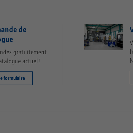
ande de
V
ogue
V
f
dez gratuitement
N
atalogue actuel !
le formulaire