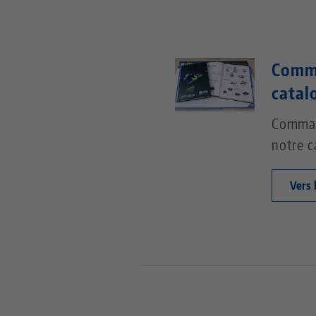
Comm
catal
Comman
notre c
Vers 