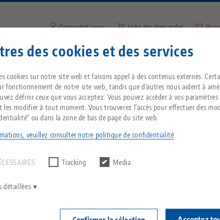
Connectez-vous
Liste des demandes
Bran
res des cookies et des services
Saisir un terme de recherche 
Vous êtes localisé aux États-Unis ? Veuillez con
ntreprise
Service
Nouvelles
es cookies sur notre site web et faisons appel à des contenus externes. Cert
notre page US pour voir le contenu spécifique 
ur fonctionnement de notre site web, tandis que d'autres nous aident à amél
pays.
ouvez définir ceux que vous acceptez. Vous pouvez accéder à vos paramètres
Breadcrumb
et les modifier à tout moment. Vous trouverez l'accès pour effectuer des mod
Tout d'une seule source
À propos de LANG
Téléchargements
Blog
identialité" ou dans la zone de bas de page du site web.
echnik-usa.com
Change
mations, veuillez consulter notre politique de confidentialité
un résultat.
nez-en plus sur nos pr
T
Technologie de
Philosophie
FAQ
Actualités
serrage à point zéro
ÉCESSAIRES
Tracking
Media
 solutions dans nos vid
V
Innovations
Commande de catalogue
Salons professionnels
C
Technologie de
 détaillées
serrage des pièces
C
Réseau commercial
Vidéos
s publicitaires qui vous mettent en appétit, de vidéos 
Acceptez to