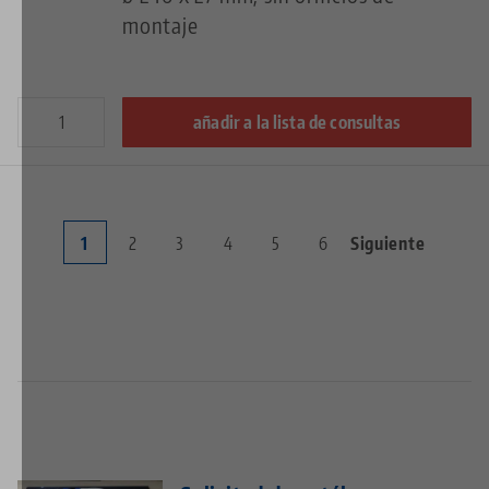
montaje
añadir a la lista de consultas
Current
1
Page
2
Page
3
Page
4
Page
5
Page
6
Next
Siguiente
Pagination
page
page