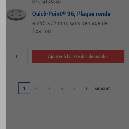
N° d'art 45840
Quick•Point® 96, Plaque ronde
ø 246 x 27 mm, sans perçage de
fixation
Ajouter à la liste des demandes
Page
1
Page
2
Page
3
Page
4
Page
5
Page
6
Page
Suivant
Pagination
courante
suivante