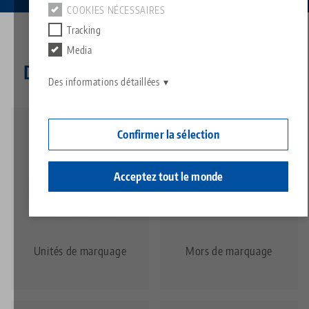
Contact
COOKIES NÉCESSAIRES
Contact
Tracking
Carrière
Retours de marchandises
Media
Découvrez les types de produits
Responsabilité sociale
Des informations détaillées
Confirmer la sélection
Acceptez tout le monde
Unités de marquage
Mors de marquage