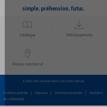
simple. préhension. futur.
Quicklinks
Footer
Catalogue
Téléchargements
Réseau commercial
© 2026 LANG Technik GmbH | Tous droits réservés
Conditions générales
Impression
Protection des données
Paramètres
Fußzeile:
de confidentialité