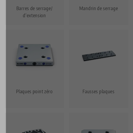
Barres de serrage/
Mandrin de serrage
d'extension
Plaques point zéro
Fausses plaques