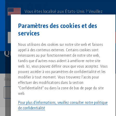
Aller
au
Vous êtes localisé aux États-Unis ? Veuillez
contenu
consulter notre page US pour voir le contenu
Contact
Français
principal
Paramètres des cookies et des
spécifique à votre pays.
services
lang-technik-usa.com
Changer
Technique de serrage à point zéro
Quick•Point® Rail
Breadcrumb
Nous utilisons des cookies sur notre site web et faisons
Tout d'une seule source
À propos de LANG
Téléchargements
Blog
Groupe de produit
Produits assortis
Quick•Point® Rail
appel à des contenus externes. Certains cookies sont
Désolé. Nous n'avons pu trouver aucun résultat.
nécessaires au pur fonctionnement de notre site web,
Vers l'aperçu des produits
tandis que d'autres nous aident à améliorer notre site
Technologie de serrage à point
Philosophie
FAQ
Actualités
Types de produits
web. Ici, vous pouvez définir ceux que vous acceptez. Vous
pouvez accéder à vos paramètres de confidentialité et les
modifier à tout moment. Vous trouverez l'accès pour
Résultats: 13
Technologie de serrage des pi
Innovations
Commande de catalogue
Salons professionnels
Aperçu des produits
effectuer des modifications dans la section
Services
"Confidentialité" ou dans la zone de bas de page du site
Changer de catégorie
web.
Automatisation
Réseau commercial
Vidéos
Téléchargements
Nouveautés de produits
Quicklinks
Pour plus d'informations, veuillez consulter notre politique
Downloads
de confidentialité
Vidéos
Search
Centres de technologie
Contact
NOUVEAU
BREVET EN INSTANCE