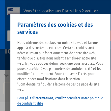
Aller
au
Vous êtes localisé aux États-Unis ? Veuillez
contenu
consulter notre page US pour voir le contenu
Contact
Français
principal
Paramètres des cookies et des
spécifique à votre pays.
services
lang-technik-usa.com
Changer
Quick•Point®
Tours de serrage
Breadcrumb
Nous utilisons des cookies sur notre site web et faisons
Tout d'une seule source
À propos de LANG
Téléchargements
Blog
Groupe de produit
Produits assortis
Tours de serrage
appel à des contenus externes. Certains cookies sont
Désolé. Nous n'avons pu trouver aucun résultat.
nécessaires au pur fonctionnement de notre site web,
Vers l'aperçu des produits
tandis que d'autres nous aident à améliorer notre site
Technologie de serrage à point
Philosophie
FAQ
Actualités
Types de produits
web. Ici, vous pouvez définir ceux que vous acceptez. Vous
pouvez accéder à vos paramètres de confidentialité et les
modifier à tout moment. Vous trouverez l'accès pour
Résultats: 3
Technologie de serrage des pi
Innovations
Commande de catalogue
Salons professionnels
Aperçu des produits
effectuer des modifications dans la section
Services
"Confidentialité" ou dans la zone de bas de page du site
Changer de catégorie
web.
Automatisation
Réseau commercial
Vidéos
Téléchargements
Nouveautés de produits
Quicklinks
Pour plus d'informations, veuillez consulter notre politique
Downloads
de confidentialité
Vidéos
Search
Centres de technologie
Contact
NOUVELLE VERSION