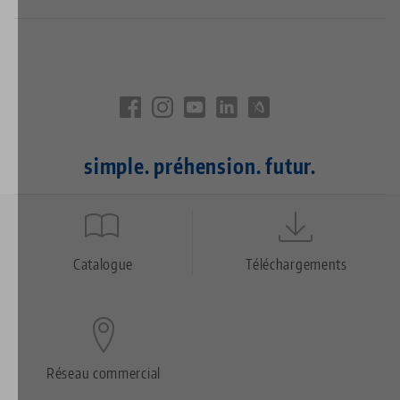
simple. préhension. futur.
Quicklinks
Footer
Catalogue
Téléchargements
Réseau commercial