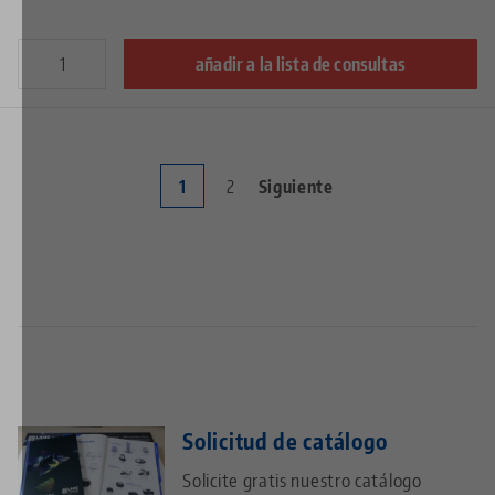
añadir a la lista de consultas
Current
1
Page
2
Next
Siguiente
Pagination
page
page
Solicitud de catálogo
Solicite gratis nuestro catálogo