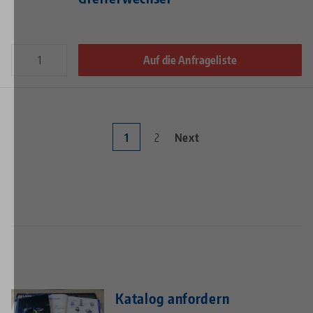
Auf die Anfrageliste
Aktuelle
1
Page
2
Nächste
Next
Seitennummerierung
Seite
Seite
Katalog anfordern