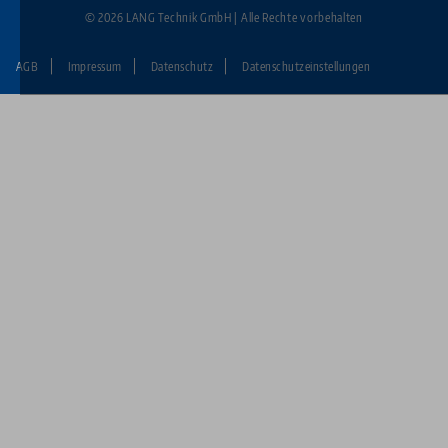
© 2026 LANG Technik GmbH | Alle Rechte vorbehalten
AGB
Impressum
Datenschutz
Datenschutzeinstellungen
Fußzeile:
LANG
Technik