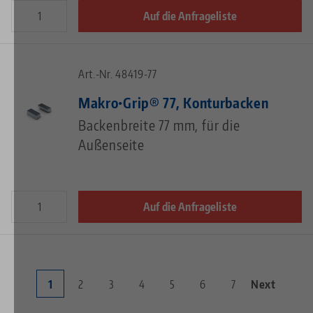
Auf die Anfrageliste
Art.-Nr. 48419-77
Makro•Grip® 77, Konturbacken
Backenbreite 77 mm, für die
Außenseite
Auf die Anfrageliste
Aktuelle
1
Page
2
Page
3
Page
4
Page
5
Page
6
Page
7
Nächste
Next
Seitennummerierung
Seite
Seite