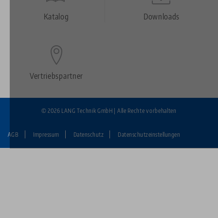
Footer
Katalog
Downloads
Vertriebspartner
© 2026 LANG Technik GmbH | Alle Rechte vorbehalten
AGB
Impressum
Datenschutz
Datenschutzeinstellungen
Fußzeile:
LANG
Technik