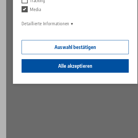
Kontakt
Tracking
Contact
Media
Karriere
Rücksendungen
Detaillierte Informationen
Ein Herz für Kinder
Auswahl bestätigen
Alle akzeptieren