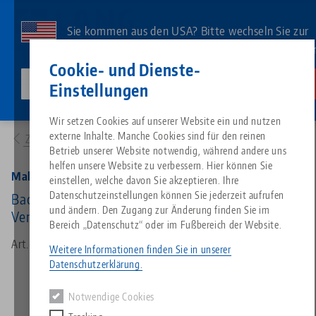
Direkt
zum
Sie kommen aus den USA? Bitte wechseln Sie zur
Inhalt
US-Website, um landesspezifischen Inhalt zu sehe
Kontakt
Deutsch
Cookie- und Dienste-
lang-technik-usa.com
Wechseln
Einstellungen
Produkte
48077-4620: Makro•Grip® 77, Ersatzbacken
Breadcrumb
Wir setzen Cookies auf unserer Website ein und nutzen
Alles aus einer Hand
Über LANG
Downloads
Blog
Suche nach Produk
Passende Produkte
externe Inhalte. Manche Cookies sind für den reinen
Zur Produktübersicht
Es tut uns leid. Wir konnten keine Ergebnisse finden.
Betrieb unserer Website notwendig, während andere uns
Zur Produktübersicht
helfen unsere Website zu verbessern. Hier können Sie
Nullpunktspanntechnik
Philosophie
FAQ
News
Suche nach Produk
Makro•Grip® 77, Ersatzbacken
einstellen, welche davon Sie akzeptieren. Ihre
Datenschutzeinstellungen können Sie jederzeit aufrufen
Backenbreite 46 mm, mit Makro•Grip®
und ändern. Den Zugang zur Änderung finden Sie im
Verzahnung
Werkstückspanntechnik
Innovationen
Katalog anfordern
Messen
Produktübersicht
Bereich „Datenschutz“ oder im Fußbereich der Website.
Services
Art.-Nr. 48077-4620
Weitere Informationen finden Sie in unserer
Automation
Vertriebspartner
Videos
Downloads
Produktneuheiten
Datenschutzerklärung.
Quicklinks
Downloads
Notwendige Cookies
Videos
Search
Technologiezentrum
Kontakt