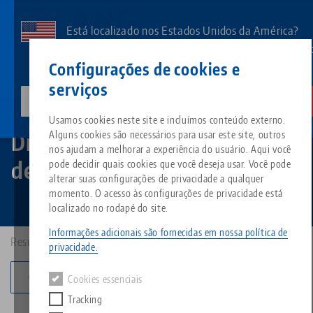
Pular
para
Está localizado nos Estados Unidos da América?
o
Aceda à nossa página dos EUA para ver o conteúd
Contato
Português
conteúdo
Configurações de cookies e
específico do país.
principal
serviços
lang-technik-usa.com
Mudar
RoboTrex
Dispositivos de ponto zero de automação
Breadcrumb
Usamos cookies neste site e incluímos conteúdo externo.
Tudo em uma única solução
Sobre a LANG
Downloads
Blog
Grupo de produto
Produtos correspondentes
Dispositivos de ponto zero
Alguns cookies são necessários para usar este site, outros
Desculpe. Não foi possível encontrar nenhum resultado.
nos ajudam a melhorar a experiência do usuário. Aqui você
de automação
Ir para a página do produto
pode decidir quais cookies que você deseja usar. Você pode
Sistema de fixação por ponto 
Filosofia
FAQ
Notícias
Tipos de produtos
alterar suas configurações de privacidade a qualquer
momento. O acesso às configurações de privacidade está
localizado no rodapé do site.
Morsas
Inovações
Solicitação de catálogo
Eventos
Visão geral do produto
Serviços
Informações adicionais são fornecidas em nossa política de
Resultados: 4
privacidade.
Automação
Rede de vendas
Vídeos
Downloads
Novos produtos
Quicklinks
Change category
Downloads
Cookies essenciais
Vídeos
Tracking
Search
Centros de tecnologia
Contato