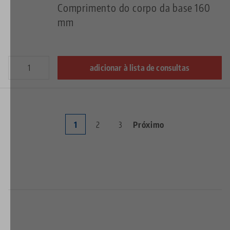
Comprimento do corpo da base 160
mm
adicionar à lista de consultas
Página
1
Page
2
Page
3
Próxima
Próximo
Paginação
atual
página