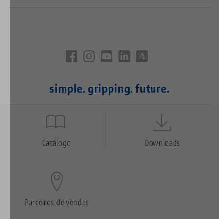
simple. gripping. future.
Quicklinks
Footer
Catálogo
Downloads
Parceiros de vendas