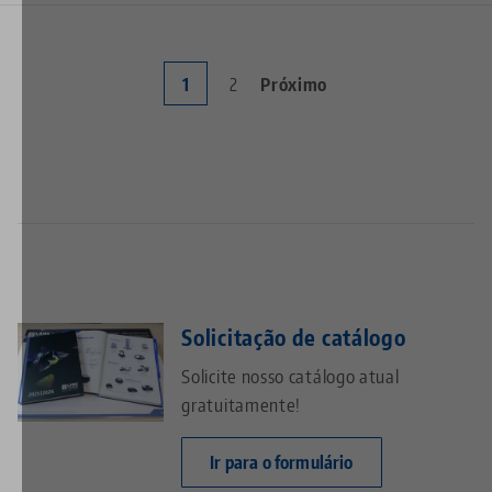
Página
1
Page
2
Próxima
Próximo
Paginação
atual
página
Solicitação de catálogo
Solicite nosso catálogo atual
gratuitamente!
Ir para o formulário