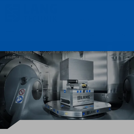
Pular
para
o
Contato
Português
conteúdo
principal
Imagem
Blog
Breadcrumb
Torno de máquina para usinagem de 5 lados: Por que os tornos de centragem são
Tudo em uma única solução
Sobre a LANG
Downloads
Blog
Grupo de produtos
Produtos correspondentes
a melhor escolha
Desculpe. Não foi possível encontrar nenhum resultado.
Ir para a página do produto
Sistema de fixação por ponto 
Filosofia
FAQ
Notícias
Tipos de produtos
Morsas
Inovações
Solicitação de catálogo
Eventos
Visão geral do produto
Serviços
Automação
Rede de vendas
Vídeos
Downloads
Novos produtos
Quicklinks
Downloads
Vídeos
Search
Centros de tecnologia
Contato