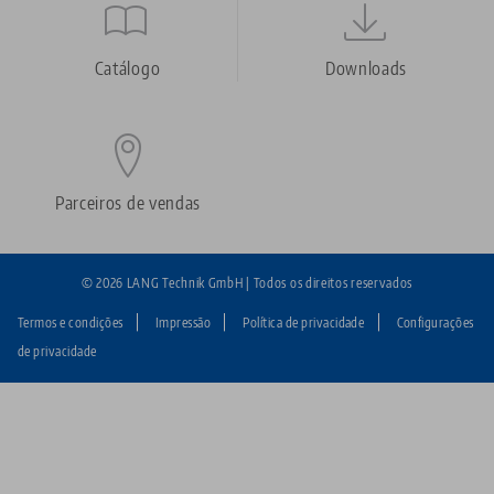
Quicklinks
Footer
Catálogo
Downloads
Parceiros de vendas
© 2026 LANG Technik GmbH | Todos os direitos reservados
Termos e condições
Impressão
Política de privacidade
Configurações
Fußzeile:
de privacidade
LANG
Technik