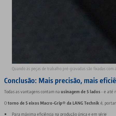
Quando as peças de trabalho pré-gravadas são fixadas com 
Conclusão: Mais precisão, mais efici
Todas as vantagens contam na
usinagem de 5 lados
- e até 
O
torno de 5 eixos Macro-Grip® da LANG Technik
é, portan
Para máxima eficiência na produção única e em série