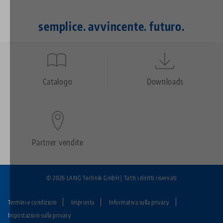
semplice. avvincente. futuro.
Quicklinks
Footer
Catalogo
Downloads
Partner vendite
© 2026 LANG Technik GmbH | Tutti i diritti riservati
Termini e condizioni
Impronta
Informativa sulla privacy
Fußzeile:
Impostazioni sulla privacy