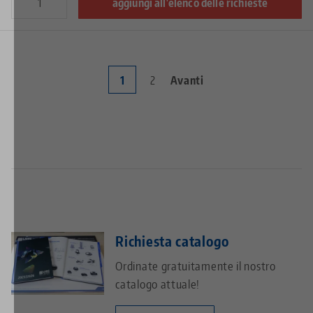
aggiungi all'elenco delle richieste
Current
1
Page
2
Next
Avanti
Pagination
page
page
Richiesta catalogo
Ordinate gratuitamente il nostro
catalogo attuale!