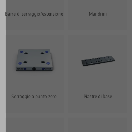
Barre di serraggio/estensione
Mandrini
Serraggio a punto zero
Piastre di base