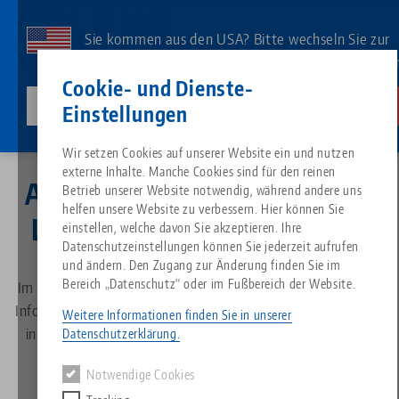
Direkt
zum
Sie kommen aus den USA? Bitte wechseln Sie zur
Inhalt
US-Website, um landesspezifischen Inhalt zu sehe
Kontakt
Deutsch
Cookie- und Dienste-
lang-technik-usa.com
Wechseln
Einstellungen
Aktuelles
News
Breadcrumb
Wir setzen Cookies auf unserer Website ein und nutzen
Alles aus einer Hand
Über LANG
Downloads
Blog
Suche nach Produk
Passende Produkte
externe Inhalte. Manche Cookies sind für den reinen
Aktuelle Informationen von
Es tut uns leid. Wir konnten keine Ergebnisse finden.
Betrieb unserer Website notwendig, während andere uns
Zur Produktübersicht
helfen unsere Website zu verbessern. Hier können Sie
Nullpunktspanntechnik
Philosophie
FAQ
News
Suche nach Produk
LANG Technik im Überblick
einstellen, welche davon Sie akzeptieren. Ihre
Datenschutzeinstellungen können Sie jederzeit aufrufen
und ändern. Den Zugang zur Änderung finden Sie im
Werkstückspanntechnik
Innovationen
Katalog anfordern
Messen
Produktübersicht
Bereich „Datenschutz“ oder im Fußbereich der Website.
Im News-Bereich unserer Website finden Sie alle aktuellen
Services
Informationen über die LANG Technik GmbH, beispielsweise
Weitere Informationen finden Sie in unserer
Automation
Vertriebspartner
Videos
Downloads
in Form von Pressemeldungen, redaktionellen Berichten
Produktneuheiten
Datenschutzerklärung.
Quicklinks
Downloads
oder produktspezifischen Inhalten.
Notwendige Cookies
Videos
Search
Technologiezentrum
Kontakt