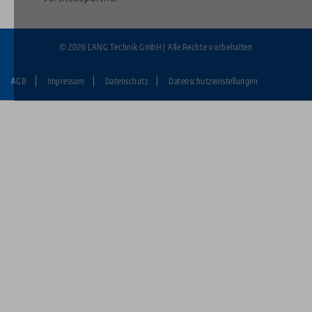
© 2026 LANG Technik GmbH | Alle Rechte vorbehalten
AGB
Impressum
Datenschutz
Datenschutzeinstellungen
Fußzeile:
LANG
Technik