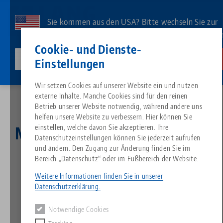
Direkt
zum
Sie kommen aus den USA? Bitte wechseln Sie zur
Inhalt
US-Website, um landesspezifischen Inhalt zu sehe
Kontakt
Deutsch
Cookie- und Dienste-
lang-technik-usa.com
Wechseln
Einstellungen
News
Magnetische Konturbacken mit dem Formschluss
Breadcrumb
Wir setzen Cookies auf unserer Website ein und nutzen
Alles aus einer Hand
Über LANG
Downloads
Blog
Suche nach Produk
Passende Produkte
externe Inhalte. Manche Cookies sind für den reinen
Es tut uns leid. Wir konnten keine Ergebnisse finden.
Betrieb unserer Website notwendig, während andere uns
Zur Produktübersicht
helfen unsere Website zu verbessern. Hier können Sie
Nullpunktspanntechnik
Philosophie
FAQ
News
Suche nach Produk
einstellen, welche davon Sie akzeptieren. Ihre
Magnetische Konturbacken
Datenschutzeinstellungen können Sie jederzeit aufrufen
mit dem Formschluss
und ändern. Den Zugang zur Änderung finden Sie im
Werkstückspanntechnik
Innovationen
Katalog anfordern
Messen
Produktübersicht
Bereich „Datenschutz“ oder im Fußbereich der Website.
Services
Weitere Informationen finden Sie in unserer
24.09.2021 — Pressemeldung
Automation
Vertriebspartner
Videos
Downloads
Produktneuheiten
Datenschutzerklärung.
Zurück zur Übersicht
Quicklinks
Downloads
Notwendige Cookies
Videos
Search
Technologiezentrum
Kontakt