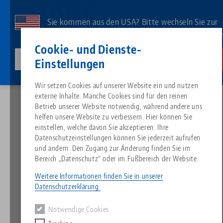
Direkt
zum
Sie kommen aus den USA? Bitte wechseln Sie zur
Inhalt
US-Website, um landesspezifischen Inhalt zu sehe
Kontakt
Deutsch
Cookie- und Dienste-
lang-technik-usa.com
Wechseln
Einstellungen
News
LANG serviert die Automation aus dem Werkzeugmagazin
Breadcrumb
Wir setzen Cookies auf unserer Website ein und nutzen
Alles aus einer Hand
Über LANG
Downloads
Blog
Suche nach Produk
Passende Produkte
externe Inhalte. Manche Cookies sind für den reinen
Es tut uns leid. Wir konnten keine Ergebnisse finden.
Betrieb unserer Website notwendig, während andere uns
Zur Produktübersicht
helfen unsere Website zu verbessern. Hier können Sie
Nullpunktspanntechnik
Philosophie
FAQ
News
Suche nach Produk
einstellen, welche davon Sie akzeptieren. Ihre
LANG serviert die
Datenschutzeinstellungen können Sie jederzeit aufrufen
Automation aus dem
und ändern. Den Zugang zur Änderung finden Sie im
Werkstückspanntechnik
Innovationen
Katalog anfordern
Messen
Produktübersicht
Bereich „Datenschutz“ oder im Fußbereich der Website.
Services
Werkzeugmagazin
Weitere Informationen finden Sie in unserer
Automation
Vertriebspartner
Videos
Downloads
Produktneuheiten
Datenschutzerklärung.
Quicklinks
Downloads
27.09.2021 — Pressemeldung
Notwendige Cookies
Videos
Zurück zur Übersicht
Search
Technologiezentrum
Kontakt