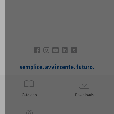
semplice. avvincente. futuro.
Quicklinks
Footer
Catalogo
Downloads