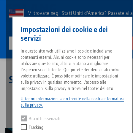
Vai
al
Vi trovate negli Stati Uniti d'America? Passate all
contenuto
pagina degli Stati Uniti per vedere i contenuti
Contatto
Italiano
principale
Impostazioni dei cookie e dei
specifici del Paese.
servizi
lang-technik-usa.com
Cambiamento
Notizie
Servire qualcosa di speciale
Breadcrumb
In questo sito web utilizziamo i cookie e includiamo
Tutto da un'unica fonte
Informazioni su LANG
Download
Blog
Gruppo di prodotti
Prodotti abbinati
contenuti esterni. Alcuni cookie sono necessari per
Siamo spiacenti. Non abbiamo trovato alcun risultato.
utilizzare questo sito, altri ci aiutano a migliorare
Vai alla pagina del prodotto
l'esperienza dell'utente. Qui potete decidere quali cookie
Sistema di serraggio a punto z
Filosofia
FAQ
Notizie
Tipi di prodotto
volete utilizzare. È possibile modificare le impostazioni
Servire qualcosa di speciale
sulla privacy in qualsiasi momento. L'accesso alle
impostazioni sulla privacy si trova nel footer del sito.
Sistemi di staffaggio
Innovazioni
Richiesta catalogo
Eventi
Panoramica dei prodotti
27.09.2021 — comunicati stampa
Servizi
Ulteriori informazioni sono fornite nella nostra informativa
Torna alle notizie
sulla privacy.
Automazione
Rete di vendita
Video
Download
Novità sui prodotti
Quicklinks
Downloads
Biscotti essenziali
Video
Tracking
Search
Centro tecnologico
Contatto