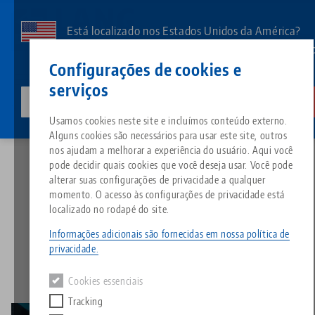
Pular
para
Está localizado nos Estados Unidos da América?
o
Aceda à nossa página dos EUA para ver o conteúd
Contato
Português
conteúdo
Configurações de cookies e
específico do país.
principal
serviços
lang-technik-usa.com
Mudar
Notícias
Servindo algo especial
Breadcrumb
Usamos cookies neste site e incluímos conteúdo externo.
Tudo em uma única solução
Sobre a LANG
Downloads
Blog
Grupo de produtos
Produtos correspondentes
Alguns cookies são necessários para usar este site, outros
Desculpe. Não foi possível encontrar nenhum resultado.
nos ajudam a melhorar a experiência do usuário. Aqui você
Ir para a página do produto
pode decidir quais cookies que você deseja usar. Você pode
Sistema de fixação por ponto 
Filosofia
FAQ
Notícias
Tipos de produtos
alterar suas configurações de privacidade a qualquer
Servindo algo especial
momento. O acesso às configurações de privacidade está
localizado no rodapé do site.
Morsas
Inovações
Solicitação de catálogo
Eventos
Visão geral do produto
27.09.2021 — comunicados à imprensa
Serviços
Informações adicionais são fornecidas em nossa política de
Voltar para notícias
privacidade.
Automação
Rede de vendas
Vídeos
Downloads
Novos produtos
Quicklinks
Downloads
Cookies essenciais
Vídeos
Tracking
Search
Centros de tecnologia
Contato