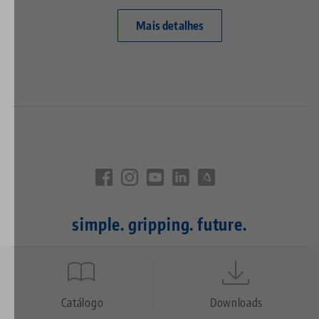
Mais detalhes
simple. gripping. future.
Quicklinks
Footer
Catálogo
Downloads