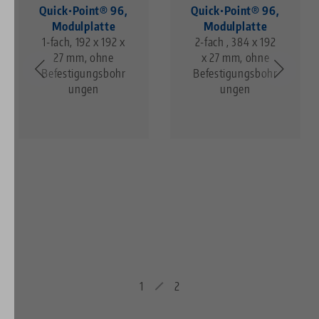
Quick•Point® 96,
Quick•Point® 96,
Modulplatte
Modulplatte
1-fach, 192 x 192 x
2-fach , 384 x 192
27 mm, ohne
x 27 mm, ohne
Befestigungsbohr
Befestigungsbohr
ungen
ungen
1
2