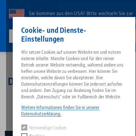
Direkt
zum
Sie kommen aus den USA? Bitte wechseln Sie zur
Inhalt
US-Website, um landesspezifischen Inhalt zu sehe
Kontakt
Deutsch
Cookie- und Dienste-
lang-technik-usa.com
Wechseln
Einstellungen
News
Der kraftvolle Rüstzeitkiller
Breadcrumb
Wir setzen Cookies auf unserer Website ein und nutzen
Alles aus einer Hand
Über LANG
Downloads
Blog
Suche nach Produk
Passende Produkte
externe Inhalte. Manche Cookies sind für den reinen
Es tut uns leid. Wir konnten keine Ergebnisse finden.
Betrieb unserer Website notwendig, während andere uns
Zur Produktübersicht
helfen unsere Website zu verbessern. Hier können Sie
Nullpunktspanntechnik
Philosophie
FAQ
News
Suche nach Produk
einstellen, welche davon Sie akzeptieren. Ihre
Der kraftvolle Rüstzeitkiller
Datenschutzeinstellungen können Sie jederzeit aufrufen
und ändern. Den Zugang zur Änderung finden Sie im
Werkstückspanntechnik
Innovationen
Katalog anfordern
Messen
Produktübersicht
Bereich „Datenschutz“ oder im Fußbereich der Website.
28.02.2022 — Pressemeldung
Services
Zurück zur Übersicht
Weitere Informationen finden Sie in unserer
Automation
Vertriebspartner
Videos
Downloads
Produktneuheiten
Datenschutzerklärung.
Quicklinks
Downloads
Notwendige Cookies
Videos
Search
Technologiezentrum
Kontakt