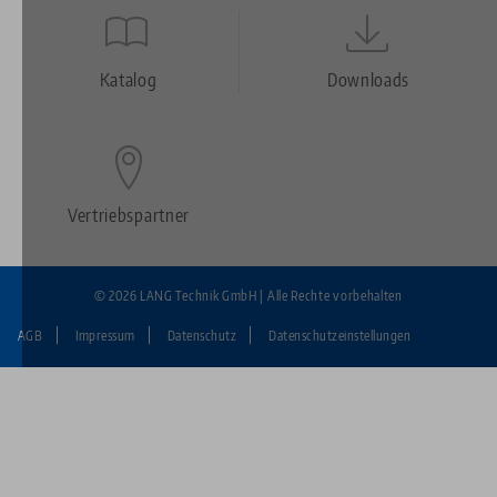
Quicklinks
Footer
Katalog
Downloads
Vertriebspartner
© 2026 LANG Technik GmbH | Alle Rechte vorbehalten
AGB
Impressum
Datenschutz
Datenschutzeinstellungen
Fußzeile:
LANG
Technik