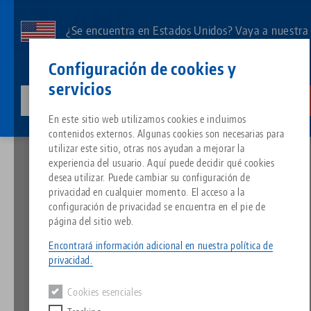
Ir
al
¿Se encuentra en Estados Unidos? Vaya a nuestra
contenido
página de EE.UU. para ver el contenido específico
Contacto
Español
principal
Configuración de cookies y
de su país.
servicios
lang-technik-usa.com
Cambia
Noticias
El poderoso asesino del tiempo de preparación
Breadcrumb
En este sitio web utilizamos cookies e incluimos
Todo de una sola fuente
Acerca de LANG
Descargas
Blog
Grupo de producto
Productos correspondientes
contenidos externos. Algunas cookies son necesarias para
Lo sentimos. No hemos podido encontrar ningún resultado.
utilizar este sitio, otras nos ayudan a mejorar la
Ir a la página del producto
experiencia del usuario. Aquí puede decidir qué cookies
Sistema de sujeción de punto 
Filosofía
FAQ
Noticias
Tipos de productos
desea utilizar. Puede cambiar su configuración de
El poderoso asesino del
privacidad en cualquier momento. El acceso a la
tiempo de preparación
configuración de privacidad se encuentra en el pie de
Portapiezas
Innovaciones
Solicitud de catálogo
Eventos
Resumen de productos
página del sitio web.
Servicios
Encontrará información adicional en nuestra política de
28.02.2022 — comunicados de prensa
Automatización
Red de ventas
Vídeos
Descargas
Novedades de productos
privacidad.
Volver a las novedades
Quicklinks
Downloads
Cookies esenciales
Vídeos
Search
Centro tecnológico
Contacto