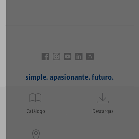
simple. apasionante. futuro.
Quicklinks
Footer
Catálogo
Descargas