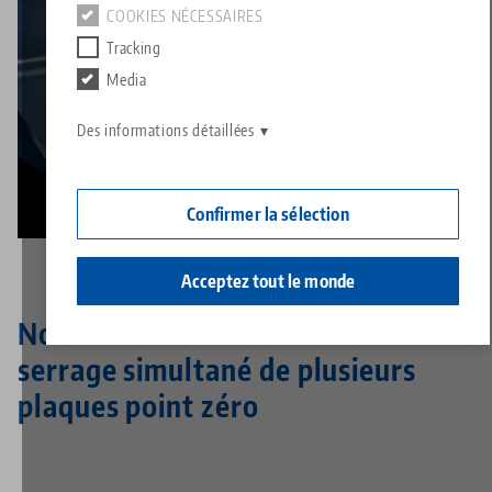
Contact
COOKIES NÉCESSAIRES
Contact
Tracking
Carrière
Retours de marchandises
Media
Responsabilité sociale
Des informations détaillées
Confirmer la sélection
Acceptez tout le monde
Nouvelle série modulaire avec
serrage simultané de plusieurs
plaques point zéro