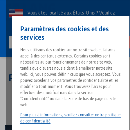
Aller
au
Vous êtes localisé aux États-Unis ? Veuillez
contenu
consulter notre page US pour voir le contenu
Contact
Français
principal
Paramètres des cookies et des
spécifique à votre pays.
services
lang-technik-usa.com
Changer
Actualités
Puissant chasseur de temps
Breadcrumb
Nous utilisons des cookies sur notre site web et faisons
Tout d'une seule source
À propos de LANG
Téléchargements
Blog
Groupe de produit
Produits assortis
appel à des contenus externes. Certains cookies sont
Désolé. Nous n'avons pu trouver aucun résultat.
nécessaires au pur fonctionnement de notre site web,
Vers l'aperçu des produits
tandis que d'autres nous aident à améliorer notre site
Technologie de serrage à point
Philosophie
FAQ
Actualités
Types de produits
web. Ici, vous pouvez définir ceux que vous acceptez. Vous
Puissant chasseur de temps
pouvez accéder à vos paramètres de confidentialité et les
modifier à tout moment. Vous trouverez l'accès pour
Technologie de serrage des pi
Innovations
Commande de catalogue
Salons professionnels
Aperçu des produits
effectuer des modifications dans la section
28.02.2022 — Communiqué de presse
Services
"Confidentialité" ou dans la zone de bas de page du site
Retour aux Nouvelles
web.
Automatisation
Réseau commercial
Vidéos
Téléchargements
Nouveautés de produits
Quicklinks
Pour plus d'informations, veuillez consulter notre politique
Downloads
de confidentialité
Vidéos
Search
Centres de technologie
Contact