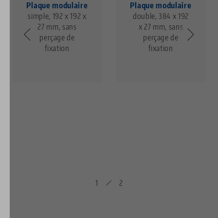
Plaque modulaire
Plaque modulaire
simple, 192 x 192 x
double, 384 x 192
27 mm, sans
x 27 mm, sans
perçage de
perçage de
fixation
fixation
1
2