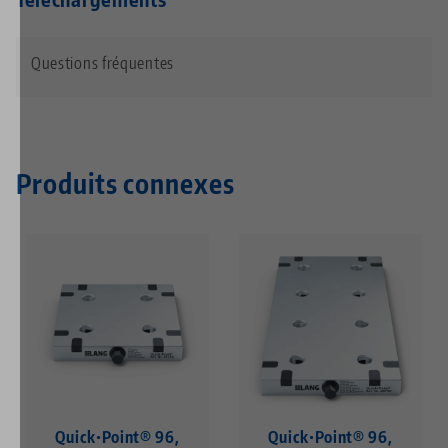
Questions fréquentes
Produits connexes
Quick•Point® 96,
Quick•Point® 96,