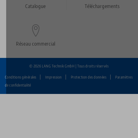
Footer
Catalogue
Téléchargements
Réseau commercial
© 2026 LANG Technik GmbH | Tous droits réservés
Conditions générales
Impression
Protection des données
Paramètres
Fußzeile:
de confidentialité
LANG
Technik